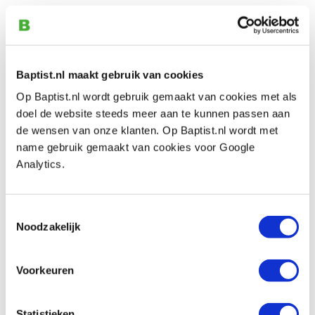
A40 Keermes 40 x 4 mm
Artikelnummer: 1100383
€ 22,20 incl. btw
€ 18,35 excl. btw
Baptist.nl maakt gebruik van cookies
Op voorraad
Op Baptist.nl wordt gebruik gemaakt van cookies met als
doel de website steeds meer aan te kunnen passen aan
Vergelijken
de wensen van onze klanten. Op Baptist.nl wordt met
name gebruik gemaakt van cookies voor Google
Tormek SVP-80 slijphulpstuk voor HSS
Analytics.
freesmessen
Artikelnummer: 11577
Toestemmingsselectie
€ 187,00 incl. btw
Noodzakelijk
€ 154,55 excl. btw
Op voorraad
Voorkeuren
Vergelijken
Statistieken