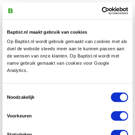
A34 Keermes 40 x 4 mm
Artikelnummer: 1100371
€ 22,20 incl. btw
€ 18,35 excl. btw
Baptist.nl maakt gebruik van cookies
Op voorraad
Op Baptist.nl wordt gebruik gemaakt van cookies met als
doel de website steeds meer aan te kunnen passen aan
Vergelijken
de wensen van onze klanten. Op Baptist.nl wordt met
name gebruik gemaakt van cookies voor Google
Tormek SVP-80 slijphulpstuk voor HSS
Analytics.
freesmessen
Artikelnummer: 11577
Toestemmingsselectie
€ 187,00 incl. btw
Noodzakelijk
€ 154,55 excl. btw
Op voorraad
Voorkeuren
Vergelijken
Statistieken