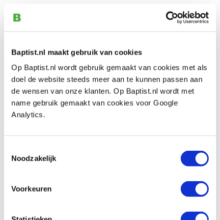
A10 Keermes 40 x 4 mm
Artikelnummer: 1100323
€ 22,20 incl. btw
€ 18,35 excl. btw
Baptist.nl maakt gebruik van cookies
Op voorraad
Op Baptist.nl wordt gebruik gemaakt van cookies met als
doel de website steeds meer aan te kunnen passen aan
Vergelijken
de wensen van onze klanten. Op Baptist.nl wordt met
name gebruik gemaakt van cookies voor Google
Tormek SVP-80 slijphulpstuk voor HSS
Analytics.
freesmessen
Artikelnummer: 11577
Toestemmingsselectie
€ 187,00 incl. btw
Noodzakelijk
€ 154,55 excl. btw
Op voorraad
Voorkeuren
Vergelijken
Statistieken