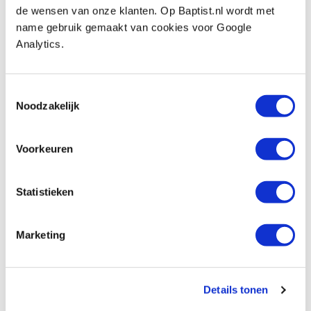
de wensen van onze klanten. Op Baptist.nl wordt met
Op voorraad
name gebruik gemaakt van cookies voor Google
Vergelijken
Analytics.
Veiligheidsfreeskop 120 mm voor 40 x 4
en 50 x 4 mm freesmessen
Toestemmingsselectie
Noodzakelijk
Artikelnummer: 1100864
€ 229,00 incl. btw
€ 189,26 excl. btw
Voorkeuren
Op voorraad
Vergelijken
Statistieken
Marketing
Beoordelingen
Details tonen