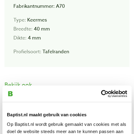
Fabrikantnummer: A70
Type:
Keermes
Breedte:
40 mm
Dikte:
4 mm
Profielsoort:
Tafelranden
Bekijk ook
M70 Freesmes 40 x 4 mm
Artikelnummer: 1100442
Baptist.nl maakt gebruik van cookies
€ 27,05 incl. btw
Op Baptist.nl wordt gebruik gemaakt van cookies met als
€ 22,36 excl. btw
doel de website steeds meer aan te kunnen passen aan