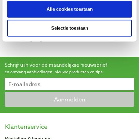
Baptist maakt gebruik van Trusted Shops als een
Alle cookies toestaan
onafhankelijke dienstverlener voor het verkrijgen van
beoordelingen. Trusted Shops heeft maatregelen
Selectie toestaan
genomen om ervoor te zorgen dat het om echte
beoordelingen gaat.
Meer informatie
Schrijf u in voor de maandelijkse nieuwsbrief
en ontvang aanbiedingen, nieuwe producten en tips.
Aanmelden
Klantenservice