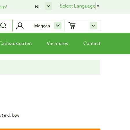
Select Language
▼
ngs!
NL
Inloggen
Cadeaukaarten
Vacatures
Contact
r)
incl. btw