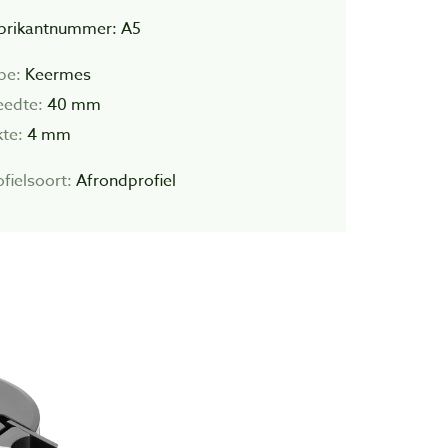
brikantnummer: A5
pe:
Keermes
eedte:
40 mm
kte:
4 mm
fielsoort:
Afrondprofiel