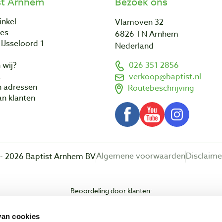
st Arnhem
Bezoek ons
inkel
Vlamoven 32
res
6826 TN Arnhem
IJsseloord 1
Nederland
 wij?
026 351 2856
a
verkoop@baptist.nl
n adressen
Routebeschrijving
n klanten
Algemene voorwaarden
Disclaime
- 2026 Baptist Arnhem BV
Beoordeling door klanten:
van cookies