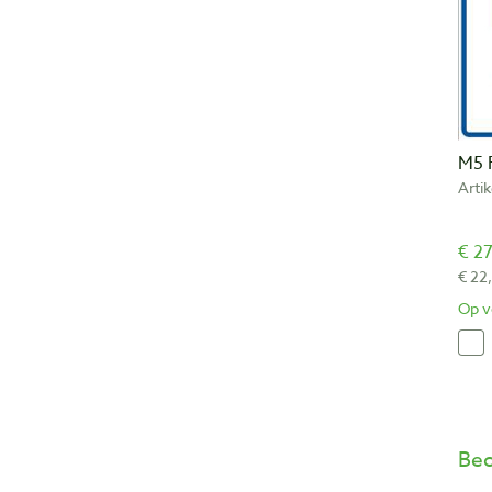
M5 
Arti
€ 27
€ 22
Op v
Beo