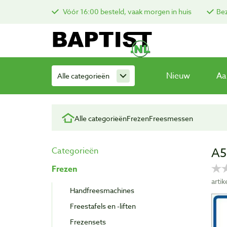
Vóór 16:00 besteld, vaak morgen in huis
Bez
Nieuw
Aa
Alle categorieën
Alle categorieën
Frezen
Freesmessen
A5
Categorieën
Frezen
arti
Handfreesmachines
Freestafels en -liften
Frezensets