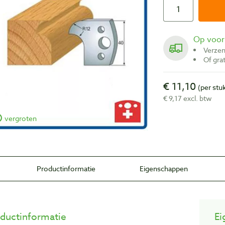
Op voo
Verze
Of gr
€ 11,10
(per stu
€ 9,17 excl. btw
vergroten
Productinformatie
Eigenschappen
ductinformatie
Ei