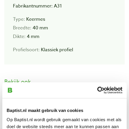
Fabrikantnummer: A31
Type:
Keermes
Breedte:
40 mm
Dikte:
4 mm
Profielsoort:
Klassiek profiel
Bekijk ook
M31 Freesmes 40 x 4 mm
Artikelnummer: 1100364
Baptist.nl maakt gebruik van cookies
€ 27,05 incl. btw
Op Baptist.nl wordt gebruik gemaakt van cookies met als
€ 22,36 excl. btw
doel de website steeds meer aan te kunnen passen aan