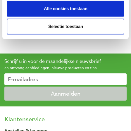
Baptist maakt gebruik van Trusted Shops als een
Alle cookies toestaan
onafhankelijke dienstverlener voor het verkrijgen van
beoordelingen. Trusted Shops heeft maatregelen
Selectie toestaan
genomen om ervoor te zorgen dat het om echte
beoordelingen gaat.
Meer informatie
Schrijf u in voor de maandelijkse nieuwsbrief
en ontvang aanbiedingen, nieuwe producten en tips.
Aanmelden
Klantenservice