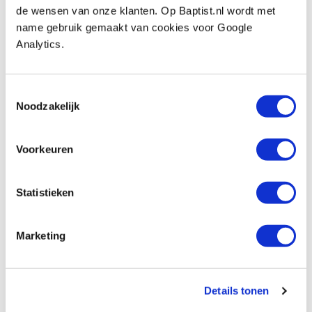
de wensen van onze klanten. Op Baptist.nl wordt met
Op voorraad
name gebruik gemaakt van cookies voor Google
Vergelijken
Analytics.
Veiligheidsfreeskop 120 mm voor 40 x 4
en 50 x 4 mm freesmessen
Toestemmingsselectie
Noodzakelijk
Artikelnummer: 1100864
€ 229,00 incl. btw
€ 189,26 excl. btw
Voorkeuren
Op voorraad
Vergelijken
Statistieken
Marketing
Beoordelingen
Details tonen