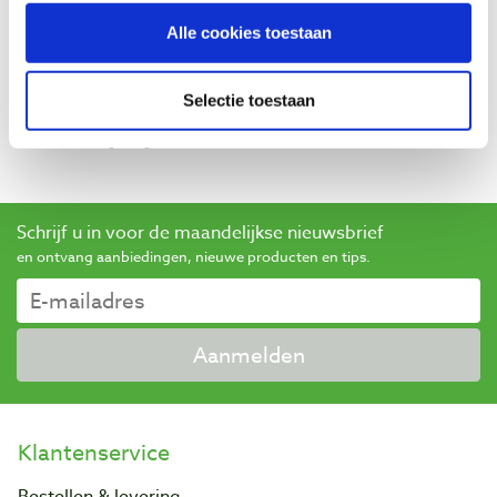
Baptist maakt gebruik van Trusted Shops als een
Alle cookies toestaan
onafhankelijke dienstverlener voor het verkrijgen van
beoordelingen. Trusted Shops heeft maatregelen
Selectie toestaan
genomen om ervoor te zorgen dat het om echte
beoordelingen gaat.
Meer informatie
Schrijf u in voor de maandelijkse nieuwsbrief
en ontvang aanbiedingen, nieuwe producten en tips.
Aanmelden
Klantenservice