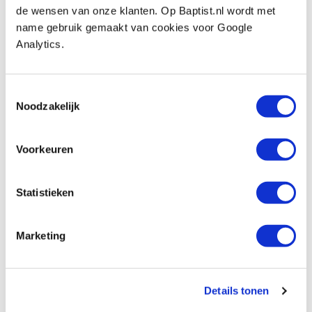
de wensen van onze klanten. Op Baptist.nl wordt met
Op voorraad
name gebruik gemaakt van cookies voor Google
Vergelijken
Analytics.
Veiligheidsfreeskop 120 mm voor 40 x 4
en 50 x 4 mm freesmessen
Toestemmingsselectie
Noodzakelijk
Artikelnummer: 1100864
€ 229,00 incl. btw
€ 189,26 excl. btw
Voorkeuren
Op voorraad
Vergelijken
Statistieken
Marketing
Beoordelingen
Details tonen