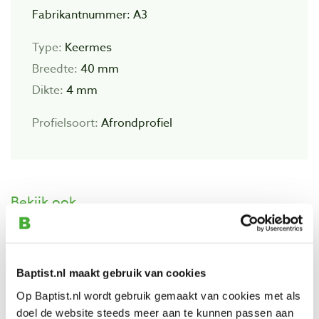
Fabrikantnummer: A3
Type:
Keermes
Breedte:
40 mm
Dikte:
4 mm
Profielsoort:
Afrondprofiel
Bekijk ook
M3 Freesmes 40 x 4 mm
Artikelnummer: 1100308
Baptist.nl maakt gebruik van cookies
€ 27,05 incl. btw
Op Baptist.nl wordt gebruik gemaakt van cookies met als
€ 22,36 excl. btw
doel de website steeds meer aan te kunnen passen aan