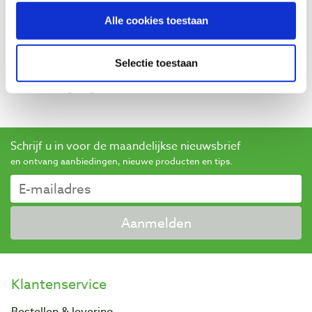
Baptist maakt gebruik van Trusted Shops als een
Alle cookies toestaan
onafhankelijke dienstverlener voor het verkrijgen van
beoordelingen. Trusted Shops heeft maatregelen
Selectie toestaan
genomen om ervoor te zorgen dat het om echte
beoordelingen gaat.
Meer informatie
Schrijf u in voor de maandelijkse nieuwsbrief
en ontvang aanbiedingen, nieuwe producten en tips.
Aanmelden
Klantenservice