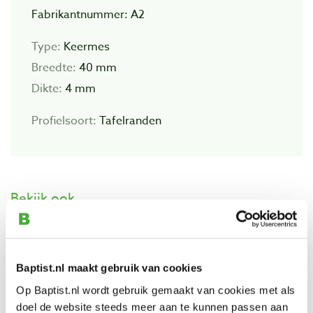
Fabrikantnummer: A2
Type:
Keermes
Breedte:
40 mm
Dikte:
4 mm
Profielsoort:
Tafelranden
Bekijk ook
M2 Freesmes 40 x 4 mm
Artikelnummer: 1100306
Baptist.nl maakt gebruik van cookies
€ 27,05 incl. btw
Op Baptist.nl wordt gebruik gemaakt van cookies met als
€ 22,36 excl. btw
doel de website steeds meer aan te kunnen passen aan