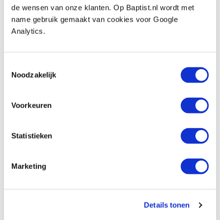
de wensen van onze klanten. Op Baptist.nl wordt met
Op voorraad
name gebruik gemaakt van cookies voor Google
Vergelijken
Analytics.
Veiligheidsfreeskop 120 mm voor 40 x 4
en 50 x 4 mm freesmessen
Toestemmingsselectie
Noodzakelijk
Artikelnummer: 1100864
€ 229,00 incl. btw
€ 189,26 excl. btw
Voorkeuren
Op voorraad
Vergelijken
Statistieken
Marketing
Beoordelingen
Details tonen