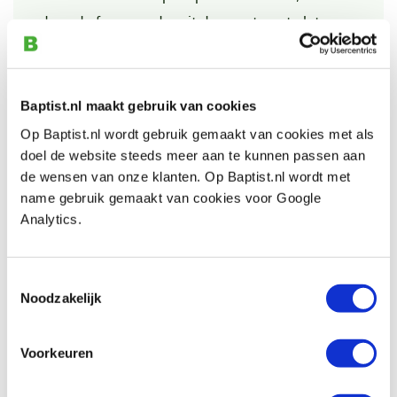
door de frees verder uit de spantang te laten
steken!
- Een frees die onnodig ver uit de spantang
steekt, loopt risico op breuk of krom slaan van
Baptist.nl maakt gebruik van cookies
de as.
Op Baptist.nl wordt gebruik gemaakt van cookies met als
- Diep uitfrezen en grotere verspaningen in het
doel de website steeds meer aan te kunnen passen aan
de wensen van onze klanten. Op Baptist.nl wordt met
werk dient in meerdere bewerkingen
name gebruik gemaakt van cookies voor Google
trapsgewijs plaats te vinden.
Analytics.
- Wanneer u uit de hand freest dient u het te
frezen materiaal goed vast te klemmen.
Toestemmingsselectie
- Het dragen van een veiligheidsbril is aan te
Noodzakelijk
raden.
- Vermijd loshangende kledingstukken wanneer
Voorkeuren
u met de bovenfreesmachine werkt.
- Houdt rekening met het maximale toerental