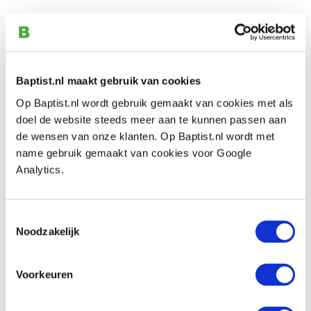
Hm 134-8 afrondfrees Ø 15,9 x 7,9 mm
radius 1,6 mm (schacht 8 mm)
Artikelnummer: 1071699
€ 73,95 incl. btw
Baptist.nl maakt gebruik van cookies
€ 61,12 excl. btw
Op Baptist.nl wordt gebruik gemaakt van cookies met als
Op voorraad
doel de website steeds meer aan te kunnen passen aan
Vergelijken
de wensen van onze klanten. Op Baptist.nl wordt met
name gebruik gemaakt van cookies voor Google
Analytics.
Hm 135-8 afrondfrees Ø 19,1 x 9,5 mm
radius 3,2 mm (schacht 8 mm)
Artikelnummer: 1071701
Toestemmingsselectie
Noodzakelijk
€ 74,20 incl. btw
€ 61,32 excl. btw
Op voorraad
Voorkeuren
Vergelijken