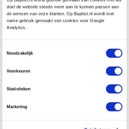
doel de website steeds meer aan te kunnen passen aan
Festool kopieerring KR-D 17/of 900
de wensen van onze klanten. Op Baptist.nl wordt met
Artikelnummer: 685897
name gebruik gemaakt van cookies voor Google
€ 17,75 incl. btw
Analytics.
€ 14,67 excl. btw
Op voorraad
Toestemmingsselectie
Vergelijken
Noodzakelijk
Festool kopieerring KR-D 24/of 900
Voorkeuren
Artikelnummer: 685898
€ 17,75 incl. btw
Statistieken
€ 14,67 excl. btw
Op voorraad
Marketing
Vergelijken
Festool kopieerring KR-D 30/of 900