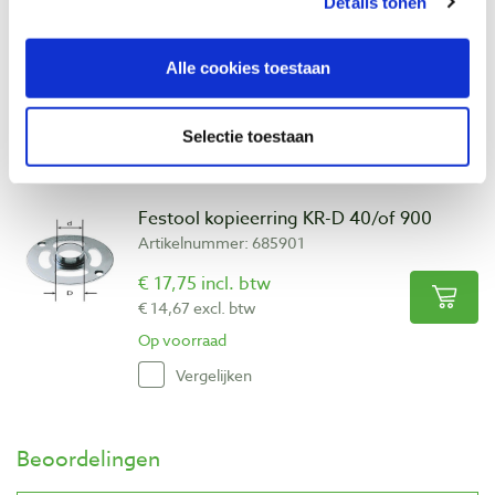
Details tonen
Artikelnummer: 685900
€ 17,75 incl. btw
Alle cookies toestaan
€ 14,67 excl. btw
Op voorraad
Selectie toestaan
Vergelijken
Festool kopieerring KR-D 40/of 900
Artikelnummer: 685901
€ 17,75 incl. btw
€ 14,67 excl. btw
Op voorraad
Vergelijken
Beoordelingen