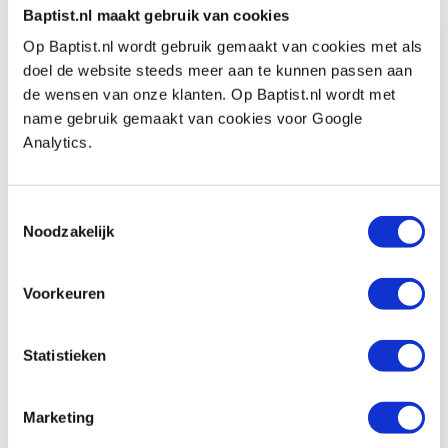
Baptist.nl maakt gebruik van cookies
Op Baptist.nl wordt gebruik gemaakt van cookies met als
Veritas vierkante gaten slaghulpstuk
doel de website steeds meer aan te kunnen passen aan
7/16″ (11,1 mm)
de wensen van onze klanten. Op Baptist.nl wordt met
Artikelnummer: 27354
name gebruik gemaakt van cookies voor Google
€ 41,00 incl. btw
Analytics.
€ 33,88 excl. btw
Op voorraad
Toestemmingsselectie
Vergelijken
Noodzakelijk
Veritas vierkante gaten slaghulpstuk 1/2″
Voorkeuren
(12,7 mm)
Artikelnummer: 27355
Statistieken
€ 37,60 incl. btw
€ 31,07 excl. btw
Marketing
Op voorraad