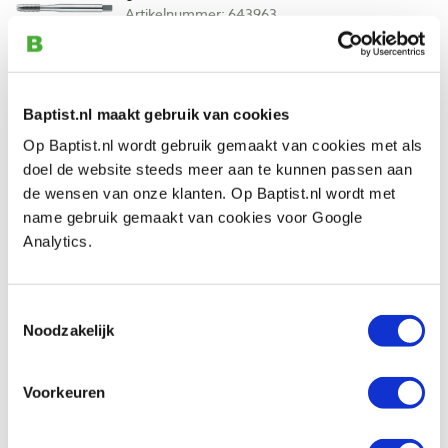
Artikelnummer: 643963
€ 17,30 incl. btw
€ 14,30 excl. btw
Op voorraad
Baptist.nl maakt gebruik van cookies
Vergelijken
Op Baptist.nl wordt gebruik gemaakt van cookies met als
doel de website steeds meer aan te kunnen passen aan
Machinetap DIN 371 voor doorlopende
de wensen van onze klanten. Op Baptist.nl wordt met
gaten M8 x 1,25 mm
name gebruik gemaakt van cookies voor Google
Artikelnummer: 643964
Analytics.
€ 19,65 incl. btw
€ 16,24 excl. btw
Toestemmingsselectie
Op voorraad
Noodzakelijk
Vergelijken
Voorkeuren
Machinetap DIN 371 voor doorlopende
gaten M10 x 1,5 mm