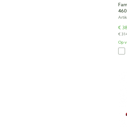
Fam
46
Arti
€ 38
€ 31
Op v