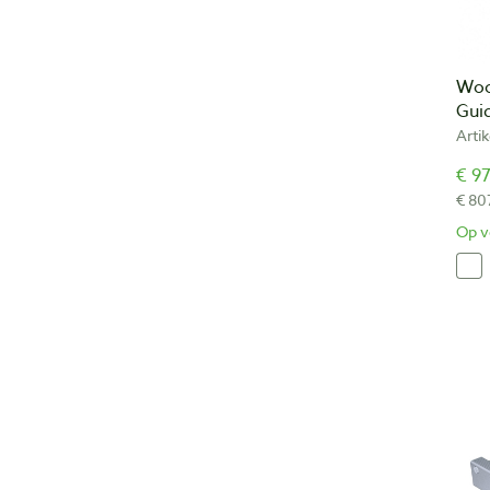
Woo
Guid
Arti
€ 97
€ 80
Op v