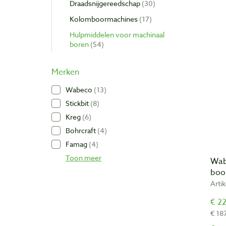
Draadsnijgereedschap
30
Kolomboormachines
17
Hulpmiddelen voor machinaal
boren
54
Merken
Wabeco
13
Stickbit
8
Kreg
6
Bohrcraft
4
Famag
4
Toon meer
Wab
boo
Arti
€ 22
€ 18