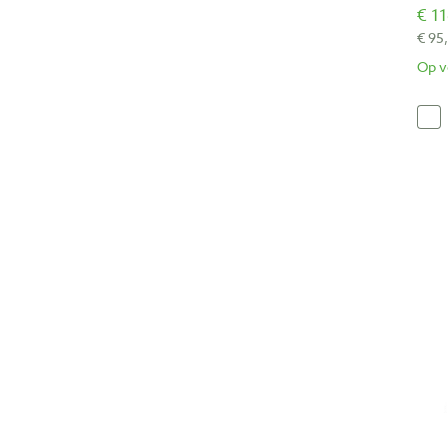
€ 11
€ 95
Op v