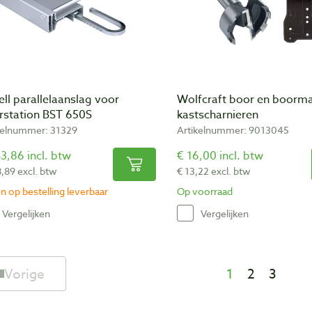
ll parallelaanslag voor
Wolfcraft boor en boorma
rstation BST 650S
kastscharnieren
kelnummer: 31329
Artikelnummer: 9013045
3,86 incl. btw
€ 16,00 incl. btw
8,89 excl. btw
€ 13,22 excl. btw
n op bestelling leverbaar
Op voorraad
Vergelijken
Vergelijken
Vorige
1
2
3