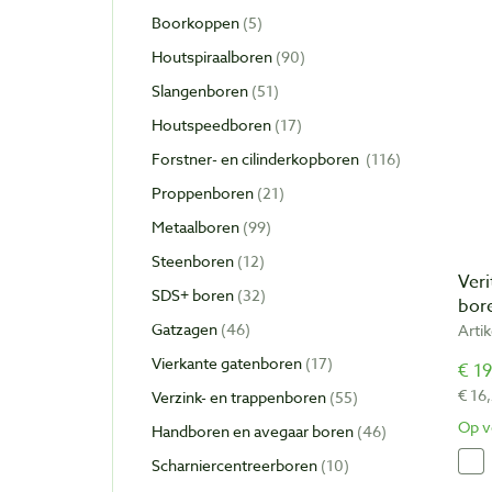
Boorkoppen
5
Houtspiraalboren
90
Slangenboren
51
Houtspeedboren
17
Forstner- en cilinderkopboren
116
Proppenboren
21
Metaalboren
99
Steenboren
12
Veri
SDS+ boren
32
bor
Gatzagen
46
Arti
Vierkante gatenboren
17
€ 19
€ 16
Verzink- en trappenboren
55
Op v
Handboren en avegaar boren
46
Scharniercentreerboren
10