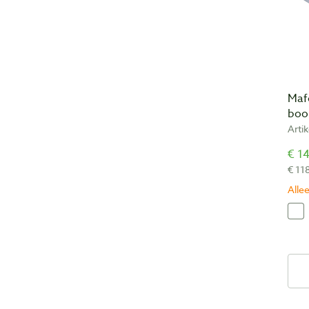
Mafe
boo
Arti
€ 14
€ 11
Allee