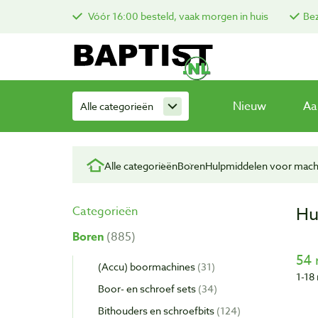
Vóór 16:00 besteld, vaak morgen in huis
Bez
Nieuw
Aa
Alle categorieën
Alle categorieën
Boren
Hulpmiddelen voor mach
Hu
Categorieën
Boren
885
54 
(Accu) boormachines
31
1-18 
Boor- en schroef sets
34
Bithouders en schroefbits
124