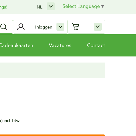
Select Language
▼
ngs!
NL
Inloggen
Cadeaukaarten
Vacatures
Contact
k)
incl. btw