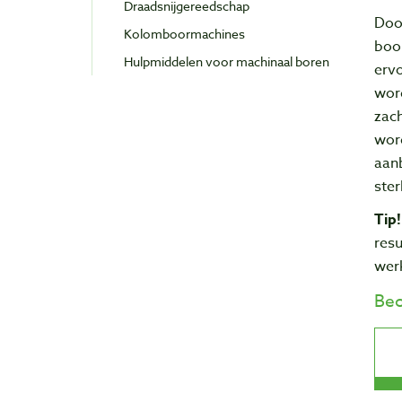
Draadsnijgereedschap
Doo
Kolomboormachines
boor
Hulpmiddelen voor machinaal boren
ervo
word
zac
wor
aan
ste
Tip!
resu
wer
Beo