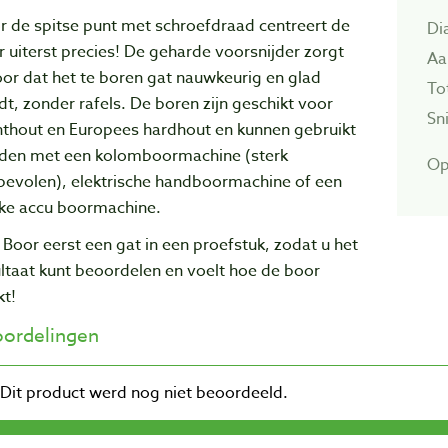
r de spitse punt met schroefdraad centreert de
Di
 uiterst precies! De geharde voorsnijder zorgt
Aa
or dat het te boren gat nauwkeurig en glad
To
t, zonder rafels. De boren zijn geschikt voor
Sn
hthout en Europees hardhout en kunnen gebruikt
den met een kolomboormachine (sterk
Op
bevolen), elektrische handboormachine of een
rke accu boormachine.
Boor eerst een gat in een proefstuk, zodat u het
ltaat kunt beoordelen en voelt hoe de boor
kt!
ordelingen