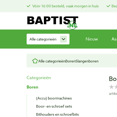
Vóór 16:00 besteld, vaak morgen in huis
Bez
Nieuw
Aa
Alle categorieën
Alle categorieën
Boren
Slangenboren
Bo
Categorieën
Boren
arti
(Accu) boormachines
Boor- en schroef sets
Bithouders en schroefbits