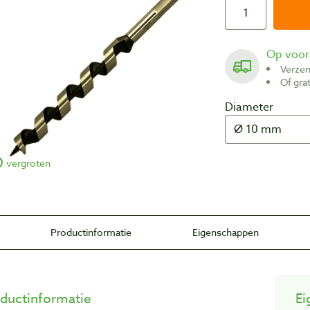
Op voo
Verze
Of gr
Diameter
vergroten
Productinformatie
Eigenschappen
ductinformatie
Ei