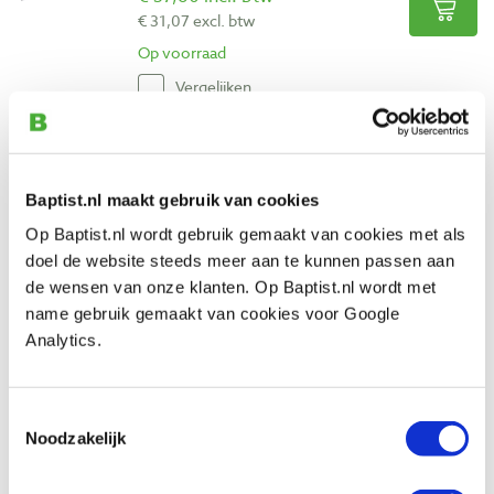
€ 31,07 excl. btw
Op voorraad
Vergelijken
Famag Azobé slangenboor Ø 12 x 380
mm
Baptist.nl maakt gebruik van cookies
Artikelnummer: 975283
Op Baptist.nl wordt gebruik gemaakt van cookies met als
€ 38,65 incl. btw
doel de website steeds meer aan te kunnen passen aan
€ 31,94 excl. btw
de wensen van onze klanten. Op Baptist.nl wordt met
Op voorraad
name gebruik gemaakt van cookies voor Google
Vergelijken
Analytics.
Famag Azobé slangenboor Ø 16 x 380
Toestemmingsselectie
mm
Noodzakelijk
Artikelnummer: 975285