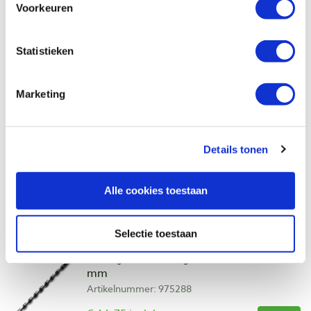
€ 51,50 incl. btw
Voorkeuren
€ 42,56 excl. btw
Op voorraad
Statistieken
Vergelijken
Marketing
Famag Azobé slangenboor Ø 18 x 380
mm
Artikelnummer: 975286
Details tonen
€ 54,50 incl. btw
€ 45,04 excl. btw
Alle cookies toestaan
Op voorraad
Vergelijken
Selectie toestaan
Famag Azobé slangenboor Ø 22 x 380
mm
Artikelnummer: 975288