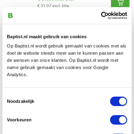
€ 31,07 excl. btw
Op voorraad
Vergelijken
Baptist.nl maakt gebruik van cookies
Famag Azobé slangenboor Ø 14 x 380
Op Baptist.nl wordt gebruik gemaakt van cookies met als
mm
doel de website steeds meer aan te kunnen passen aan
Artikelnummer: 975284
de wensen van onze klanten. Op Baptist.nl wordt met
€ 45,50 incl. btw
name gebruik gemaakt van cookies voor Google
€ 37,60 excl. btw
Analytics.
Op voorraad
Vergelijken
Toestemmingsselectie
Noodzakelijk
Famag Azobé slangenboor Ø 16 x 380
mm
Voorkeuren
Artikelnummer: 975285