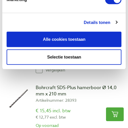
Vergelijken
Details tonen
Bohrcraft SDS-Plus hamerboor Ø 14,0
mm x 160 mm
Artikelnummer: 28392
Alle cookies toestaan
€ 13,95 incl. btw
€ 11,53 excl. btw
Selectie toestaan
Op voorraad
Vergelijken
Bohrcraft SDS-Plus hamerboor Ø 14,0
mm x 210 mm
Artikelnummer: 28393
€ 15,45 incl. btw
€ 12,77 excl. btw
Op voorraad