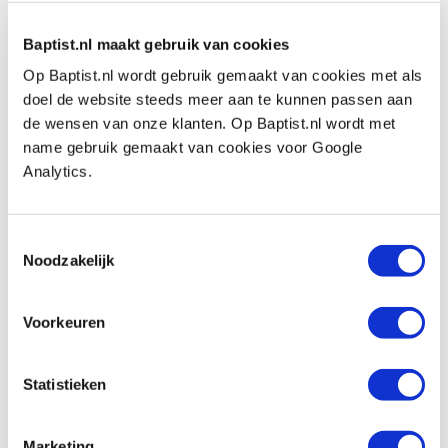
Vergelijken
Baptist.nl maakt gebruik van cookies
Bohrcraft SDS-Plus hamerboor Ø 12,0
Op Baptist.nl wordt gebruik gemaakt van cookies met als
mm x 210 mm
doel de website steeds meer aan te kunnen passen aan
Artikelnummer: 28386
de wensen van onze klanten. Op Baptist.nl wordt met
name gebruik gemaakt van cookies voor Google
€ 11,45 incl. btw
Analytics.
€ 9,46 excl. btw
Op voorraad
Toestemmingsselectie
Vergelijken
Noodzakelijk
Bohrcraft SDS-Plus hamerboor Ø 12,0
mm x 460 mm
Voorkeuren
Artikelnummer: 28389
€ 24,95 incl. btw
Statistieken
€ 20,62 excl. btw
Op voorraad
Marketing