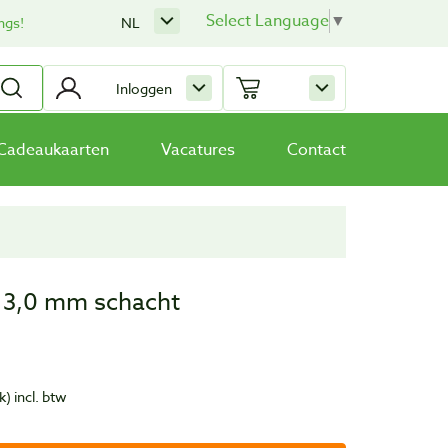
Select Language
▼
ngs!
NL
Inloggen
Cadeaukaarten
Vacatures
Contact
13,0 mm schacht
k)
incl. btw