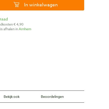
In winkelwagen
rraad
ndkosten € 4,90
atis afhalen in
Arnhem
Bekijk ook
Beoordelingen