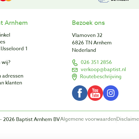
st Arnhem
Bezoek ons
inkel
Vlamoven 32
res
6826 TN Arnhem
IJsseloord 1
Nederland
 wij?
026 351 2856
a
verkoop@baptist.nl
n adressen
Routebeschrijving
n klanten
Algemene voorwaarden
Disclaime
- 2026 Baptist Arnhem BV