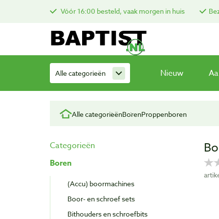
Vóór 16:00 besteld, vaak morgen in huis
Bez
Nieuw
Aa
Alle categorieën
Alle categorieën
Boren
Proppenboren
Bo
Categorieën
Boren
arti
(Accu) boormachines
Boor- en schroef sets
Bithouders en schroefbits