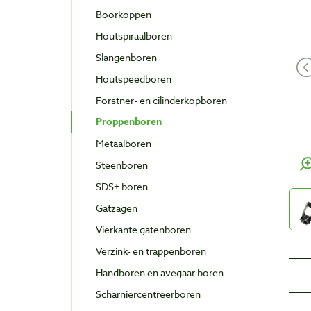
Boorkoppen
Houtspiraalboren
Slangenboren
Houtspeedboren
Forstner- en cilinderkopboren
Proppenboren
Metaalboren
Steenboren
SDS+ boren
Gatzagen
Vierkante gatenboren
Verzink- en trappenboren
Handboren en avegaar boren
Scharniercentreerboren