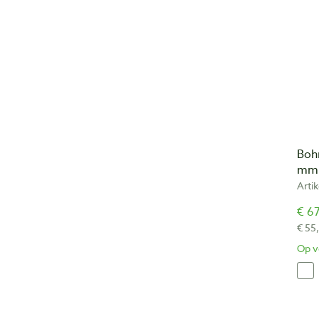
Boh
mm 
Arti
€ 67
€ 55
Op v