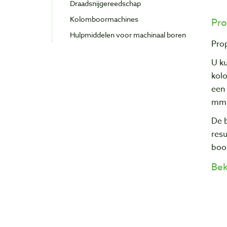
Draadsnijgereedschap
Kolomboormachines
Pro
Hulpmiddelen voor machinaal boren
Pro
U k
kol
een
mm 
De b
resu
boor
Bek