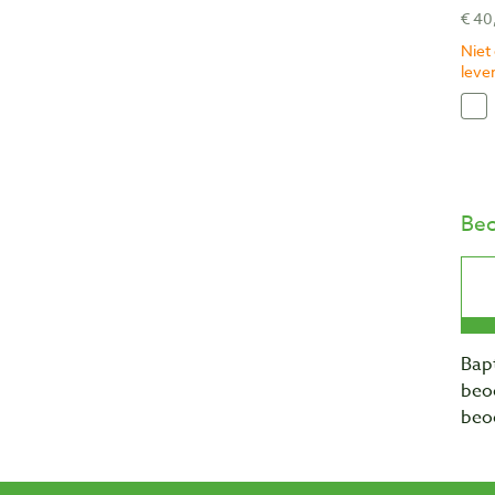
€ 40
Niet
lever
Beo
Bapt
beo
beo