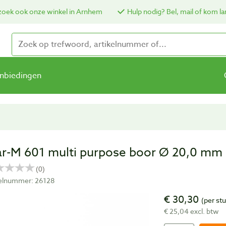
oek ook onze winkel in Arnhem
Hulp nodig? Bel, mail of kom la
nbiedingen
ar-M 601 multi purpose boor Ø 20,0 mm
kelnummer: 26128
€ 30,30
(per st
€ 25,04 excl. btw