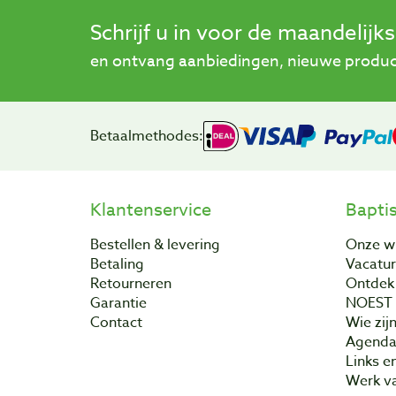
Schrijf u in voor de maandelijk
en ontvang aanbiedingen, nieuwe product
Betaalmethodes:
Klantenservice
Bapti
Bestellen & levering
Onze w
Betaling
Vacatu
Retourneren
Ontdek 
Garantie
NOEST
Contact
Wie zijn
Agend
Links e
Werk va