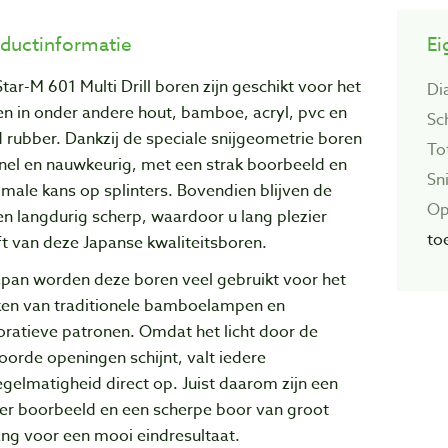
ductinformatie
Ei
tar-M 601 Multi Drill boren zijn geschikt voor het
Di
n in onder andere hout, bamboe, acryl, pvc en
Sc
 rubber. Dankzij de speciale snijgeometrie boren
To
nel en nauwkeurig, met een strak boorbeeld en
Sni
male kans op splinters. Bovendien blijven de
Op
n langdurig scherp, waardoor u lang plezier
to
t van deze Japanse kwaliteitsboren.
apan worden deze boren veel gebruikt voor het
en van traditionele bamboelampen en
oratieve patronen. Omdat het licht door de
orde openingen schijnt, valt iedere
gelmatigheid direct op. Juist daarom zijn een
ver boorbeeld en een scherpe boor van groot
ng voor een mooi eindresultaat.