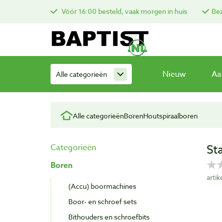
Vóór 16:00 besteld, vaak morgen in huis
Bez
Nieuw
Aa
Alle categorieën
Alle categorieën
Boren
Houtspiraalboren
St
Categorieën
Boren
arti
(Accu) boormachines
Boor- en schroef sets
Bithouders en schroefbits