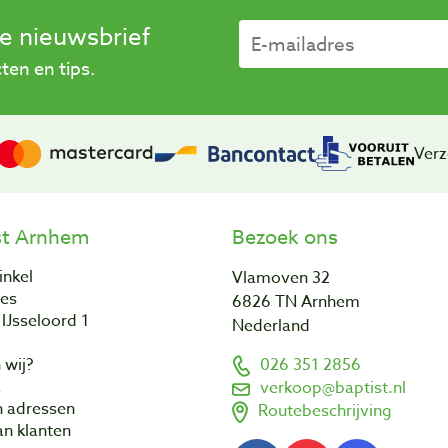
se nieuwsbrief
en en tips.
Verz
st Arnhem
Bezoek ons
inkel
Vlamoven 32
res
6826 TN Arnhem
IJsseloord 1
Nederland
 wij?
026 351 2856
a
verkoop@baptist.nl
n adressen
Routebeschrijving
n klanten