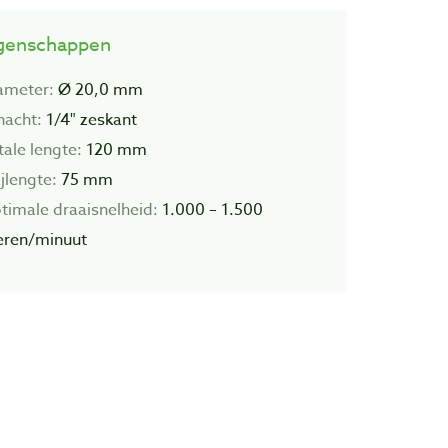
genschappen
ameter:
Ø 20,0 mm
hacht:
1/4" zeskant
tale lengte:
120 mm
jlengte:
75 mm
timale draaisnelheid:
1.000 – 1.500
eren/minuut