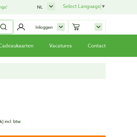
Select Language
▼
ngs!
NL
Inloggen
Cadeaukaarten
Vacatures
Contact
uk)
incl. btw