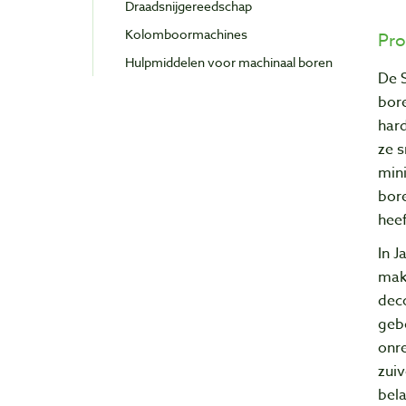
Draadsnijgereedschap
Kolomboormachines
Pro
Hulpmiddelen voor machinaal boren
De S
bore
hard
ze s
mini
bore
heef
In J
mak
dec
gebo
onre
zui
bela