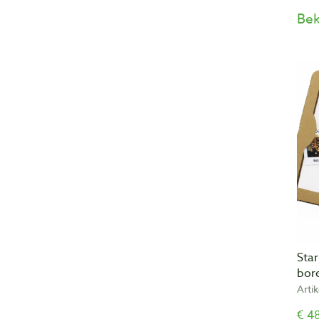
Bek
Sta
bor
Arti
€ 48