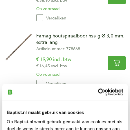
€ 58,10 excl. btw
Op voorraad
Vergelijken
Famag houtspiraalboor hss-g Ø 3,0 mm,
extra lang
Artikelnummer: 778668
€ 19,90 incl. btw
€ 16,45 excl. btw
Op voorraad
Vergelijken
Famag houtspiraalboor hss-g Ø 4,0 mm,
extra lang
Baptist.nl maakt gebruik van cookies
Artikelnummer: 881964
Op Baptist.nl wordt gebruik gemaakt van cookies met als
€ 19,90 incl. btw
doel de website steeds meer aan te kunnen passen aan