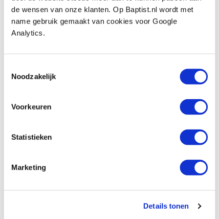
€ 16,45 excl. btw
de wensen van onze klanten. Op Baptist.nl wordt met
Op voorraad
name gebruik gemaakt van cookies voor Google
Vergelijken
Analytics.
Famag houtspiraalboor hss-g Ø 5,0 mm,
Toestemmingsselectie
extra lang
Noodzakelijk
Artikelnummer: 778670
€ 22,70 incl. btw
Voorkeuren
€ 18,76 excl. btw
Op voorraad
Statistieken
Vergelijken
Marketing
Famag houtspiraalboor hss-g Ø 6,0 mm,
extra lang
Artikelnummer: 778671
Details tonen
€ 25,40 incl. btw