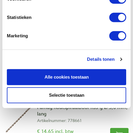
€ 11,49 excl. btw
Op voorraad
Statistieken
Vergelijken
Marketing
Famag houtspiraalboor hss-g Ø 4,0 mm,
lang
Artikelnummer: 778660
Details tonen
€ 13,90 incl. btw
€ 11,49 excl. btw
Alle cookies toestaan
Op voorraad
Vergelijken
Selectie toestaan
Famag houtspiraalboor hss-g Ø 5,0 mm,
lang
Artikelnummer: 778661
€ 14,65 incl. btw