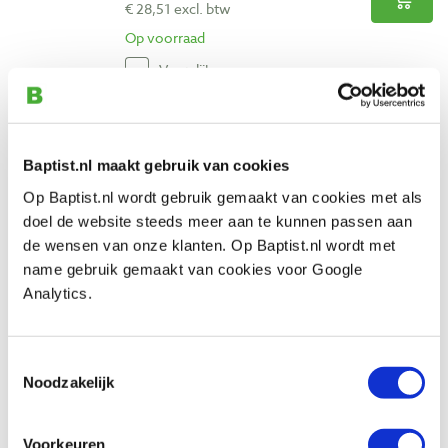
€ 28,51 excl. btw
Op voorraad
Vergelijken
Famag houtspiraalboren set met vario
opsteekverzinker, 5-delig
Baptist.nl maakt gebruik van cookies
Artikelnummer: 778950
Op Baptist.nl wordt gebruik gemaakt van cookies met als
€ 70,30 incl. btw
doel de website steeds meer aan te kunnen passen aan
€ 58,10 excl. btw
de wensen van onze klanten. Op Baptist.nl wordt met
Op voorraad
name gebruik gemaakt van cookies voor Google
Analytics.
Vergelijken
Famag houtspiraalboor hss-g Ø 3,0 mm,
Toestemmingsselectie
lang
Noodzakelijk
Artikelnummer: 778659
€ 13,90 incl. btw
Voorkeuren