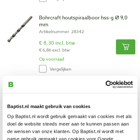
Bohrcraft houtspiraalboor hss-g Ø 9,0
mm
Artikelnummer: 28342
€ 8,30 incl. btw
€ 6,86 excl. btw
Op voorraad
Vergelijken
Bohrcraft houtspiraalboor hss-g Ø 10,0
mm
Artikelnummer: 28343
Baptist.nl maakt gebruik van cookies
€ 9,95 incl. btw
Op Baptist.nl wordt gebruik gemaakt van cookies met als
€ 8,22 excl. btw
doel de website steeds meer aan te kunnen passen aan
Op voorraad
de wensen van onze klanten. Op Baptist.nl wordt met
name gebruik gemaakt van cookies voor Google
Vergelijken