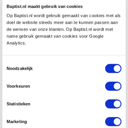
met schacht 12,7 mm
Baptist.nl maakt gebruik van cookies
Artikelnummer: 6159479
Op Baptist.nl wordt gebruik gemaakt van cookies met als
€ 37,75 incl. btw
doel de website steeds meer aan te kunnen passen aan
€ 31,20 excl. btw
de wensen van onze klanten. Op Baptist.nl wordt met
name gebruik gemaakt van cookies voor Google
Op voorraad
Analytics.
Vergelijken
Toestemmingsselectie
Morse HSS bi-metaal gatzaag Ø 44 mm
Noodzakelijk
Artikelnummer: 6399100
€ 21,25 incl. btw
Voorkeuren
€ 17,56 excl. btw
Op voorraad
Statistieken
Vergelijken
Marketing
Morse HSS bi-metaal gatzaag Ø 51 mm