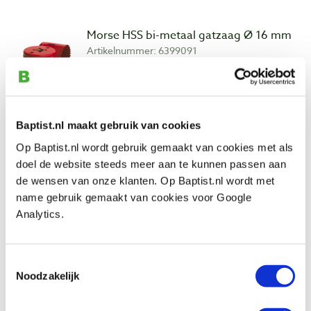
Morse HSS bi-metaal gatzaag Ø 16 mm
Artikelnummer: 6399091
€ 15,15 incl. btw
€ 12,52 excl. btw
Op voorraad
Baptist.nl maakt gebruik van cookies
Vergelijken
Op Baptist.nl wordt gebruik gemaakt van cookies met als
doel de website steeds meer aan te kunnen passen aan
Morse HSS bi-metaal gatzaag Ø 17 mm
de wensen van onze klanten. Op Baptist.nl wordt met
Artikelnummer: 6399092
name gebruik gemaakt van cookies voor Google
Analytics.
€ 15,15 incl. btw
€ 12,52 excl. btw
Op voorraad
Toestemmingsselectie
Vergelijken
Noodzakelijk