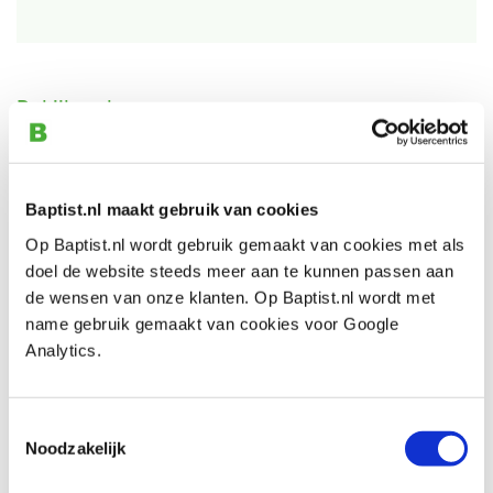
Bekijk ook
Zobo cilinderkopboor chroomstaal Ø
35,0 mm
Baptist.nl maakt gebruik van cookies
Artikelnummer: 30026
Op Baptist.nl wordt gebruik gemaakt van cookies met als
doel de website steeds meer aan te kunnen passen aan
€ 110,00 incl. btw
de wensen van onze klanten. Op Baptist.nl wordt met
€ 90,91 excl. btw
name gebruik gemaakt van cookies voor Google
Op voorraad
Analytics.
Vergelijken
Toestemmingsselectie
Zobo cilinderkopboor chroomstaal Ø
Noodzakelijk
40,0 mm
Artikelnummer: 30031