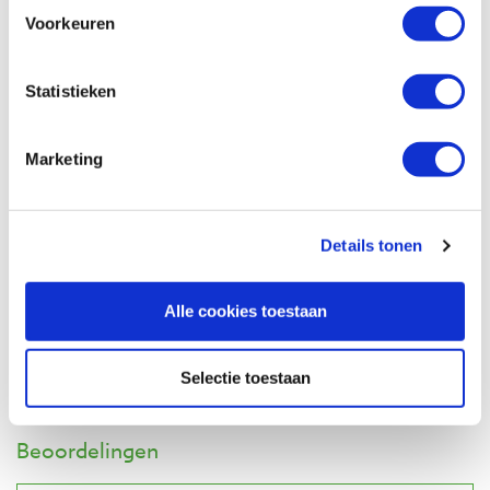
Voorkeuren
€ 131,00 incl. btw
€ 108,26 excl. btw
Op voorraad
Statistieken
Vergelijken
Marketing
Zobo verlenging 150 mm (schacht Ø 12,0
mm)
Artikelnummer: 30070
Details tonen
€ 83,35 incl. btw
€ 68,88 excl. btw
Alle cookies toestaan
Op voorraad
Vergelijken
Selectie toestaan
Beoordelingen