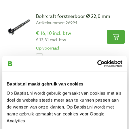
Bohrcraft forstnerboor Ø 22,0 mm
Artikelnummer: 26994
€ 16,10 incl. btw
€ 13,31 excl. btw
Op voorraad
Vergelijken
Famag cilinderkopboor Bormax Ø 22,0
mm
Baptist.nl maakt gebruik van cookies
Artikelnummer: 778742
Op Baptist.nl wordt gebruik gemaakt van cookies met als
€ 28,90 incl. btw
doel de website steeds meer aan te kunnen passen aan
€ 23,88 excl. btw
de wensen van onze klanten. Op Baptist.nl wordt met
Op voorraad
name gebruik gemaakt van cookies voor Google
Analytics.
Vergelijken