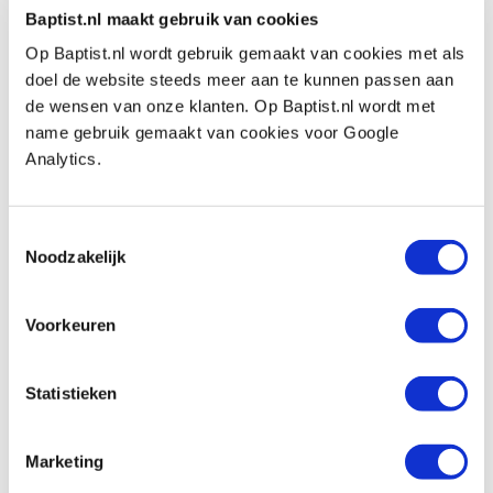
Baptist.nl maakt gebruik van cookies
Op Baptist.nl wordt gebruik gemaakt van cookies met als
Bekijk ook
doel de website steeds meer aan te kunnen passen aan
de wensen van onze klanten. Op Baptist.nl wordt met
name gebruik gemaakt van cookies voor Google
Famag cilinderkopboor Bormax Ø 27,0
Analytics.
mm
Artikelnummer: 778746
Toestemmingsselectie
€ 39,70 incl. btw
Noodzakelijk
€ 32,81 excl. btw
Op voorraad
Voorkeuren
Vergelijken
Statistieken
Zobo centreerpunt 7,5 mm
Artikelnummer: 30058
Marketing
€ 5,70 incl. btw