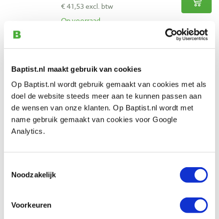
€ 41,53 excl. btw
Op voorraad
Vergelijken
Bohrcraft forstnerboor Ø 35,0 mm
Baptist.nl maakt gebruik van cookies
Artikelnummer: 27002
Op Baptist.nl wordt gebruik gemaakt van cookies met als
€ 23,60 incl. btw
doel de website steeds meer aan te kunnen passen aan
€ 19,50 excl. btw
de wensen van onze klanten. Op Baptist.nl wordt met
name gebruik gemaakt van cookies voor Google
Op voorraad
Analytics.
Vergelijken
Toestemmingsselectie
Bohrcraft forstnerboor Ø 40,0 mm
Noodzakelijk
Artikelnummer: 27005
€ 27,50 incl. btw
Voorkeuren
€ 22,73 excl. btw