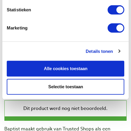
Op voorraad
Vergelijken
Statistieken
Diamantvijlen grof, fijn en extra fijn
Marketing
Artikelnummer: 29216
€ 14,95 incl. btw
Details tonen
€ 12,36 excl. btw
Op voorraad
Alle cookies toestaan
Vergelijken
Selectie toestaan
Beoordelingen
Baptist maakt gebruik van Trusted Shops als een