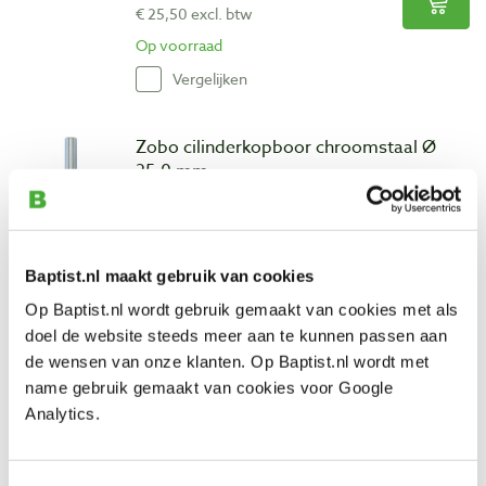
€ 25,50 excl. btw
Op voorraad
Vergelijken
Zobo cilinderkopboor chroomstaal Ø
25,0 mm
Artikelnummer: 30016
€ 86,25 incl. btw
€ 71,28 excl. btw
Baptist.nl maakt gebruik van cookies
Op voorraad
Op Baptist.nl wordt gebruik gemaakt van cookies met als
Vergelijken
doel de website steeds meer aan te kunnen passen aan
de wensen van onze klanten. Op Baptist.nl wordt met
name gebruik gemaakt van cookies voor Google
Bohrcraft forstnerboor Ø 24,0 mm
Analytics.
Artikelnummer: 26995
€ 16,90 incl. btw
€ 13,97 excl. btw