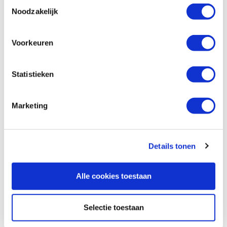
Toestemmingsselectie
Noodzakelijk
Op voorraad
Vergelijken
Voorkeuren
Bohrcraft forstnerboor Ø 26,0 mm
Artikelnummer: 26997
Statistieken
€ 18,05 incl. btw
€ 14,92 excl. btw
Marketing
Op voorraad
Vergelijken
Details tonen
Diamantvijlen grof, fijn en extra fijn
Artikelnummer: 29216
Alle cookies toestaan
€ 14,95 incl. btw
€ 12,36 excl. btw
Selectie toestaan
Op voorraad