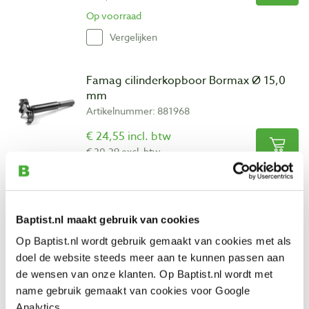
Op voorraad
Vergelijken
Famag cilinderkopboor Bormax Ø 15,0
mm
Artikelnummer: 881968
€ 24,55 incl. btw
€ 20,29 excl. btw
Op voorraad
Vergelijken
Baptist.nl maakt gebruik van cookies
Famag cilinderkopboor Bormax Ø 21,0
Op Baptist.nl wordt gebruik gemaakt van cookies met als
mm
doel de website steeds meer aan te kunnen passen aan
Artikelnummer: 778741
de wensen van onze klanten. Op Baptist.nl wordt met
€ 32,05 incl. btw
name gebruik gemaakt van cookies voor Google
€ 26,49 excl. btw
Analytics.