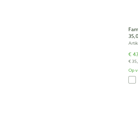
Fam
35,
Arti
€ 43
€ 35
Op v