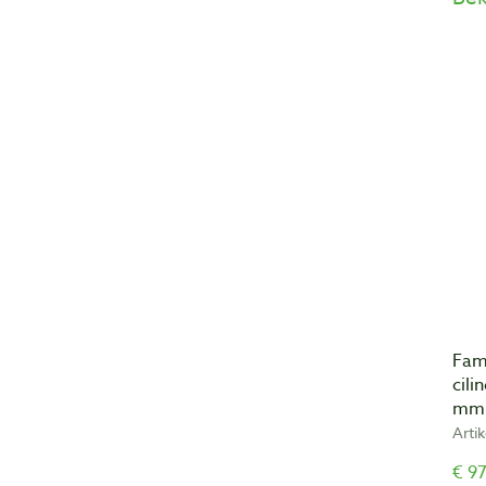
Fam
cil
mm
Arti
€ 97