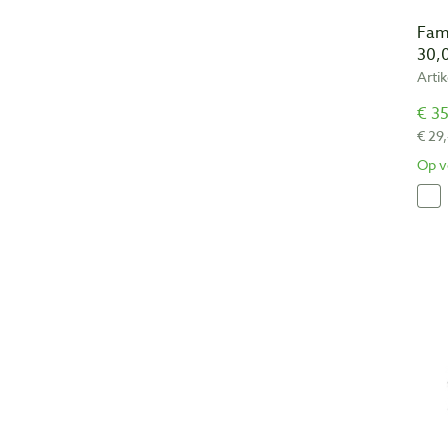
Fam
30,
Arti
€ 35
€ 29
Op v