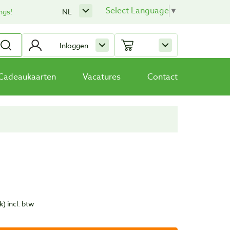
Select Language
▼
ngs!
NL
Inloggen
Cadeaukaarten
Vacatures
Contact
k)
incl. btw