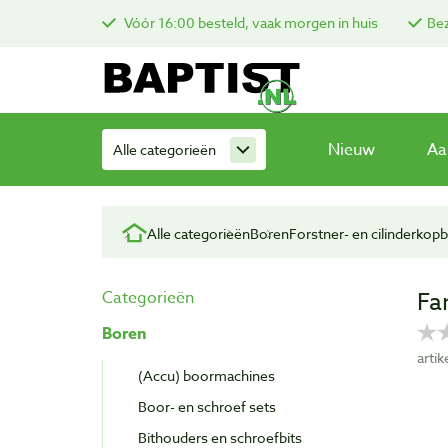
Vóór 16:00 besteld, vaak morgen in huis
Bez
Nieuw
Aa
Alle categorieën
Alle categorieën
Boren
Forstner- en cilinderkop
Fa
Categorieën
Boren
arti
(Accu) boormachines
Boor- en schroef sets
Bithouders en schroefbits