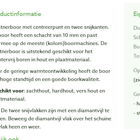
ductinformatie
Ei
stnerboor met centreerpunt en twee snijkanten.
Di
boor heeft een schacht van 10 mm en past
Sc
rmee op de meeste (kolom)boormachines. De
Bo
tnerboor is uitstekend geschikt voor het
To
ntervrij boren in hout en plaatmateriaal.
Op
r de geringe warmteontwikkeling heeft de boor
hoge standtijd en een goede boorkwaliteit.
(zi
chikt voor:
zachthout, hardhout, vers hout en
Ge
tmateriaal.
- 
!
De twee snijvlakken zijn met een diamantvijl te
- 
pen. Beweeg de diamantvijl vlak over het schuine
vlak heen en weer.
ijk ook