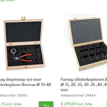
ag dieptestop set voor
Famag cilinderkopboren 
inderkopboor Bormax Ø 10-48
Ø 15, 20, 25, 30 ,35 ,40 ,
mm
kelnummer: 32003
Artikelnummer: 34424
,15 incl. btw
€ 279,00 incl. btw