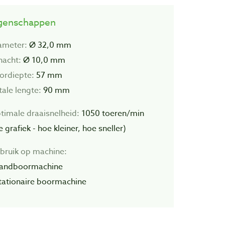
genschappen
ameter:
Ø 32,0 mm
hacht:
Ø 10,0 mm
ordiepte:
57 mm
tale lengte:
90 mm
timale draaisnelheid
:
1050 toeren/min
e grafiek - hoe kleiner, hoe sneller)
bruik op machine:
handboormachine
stationaire boormachine