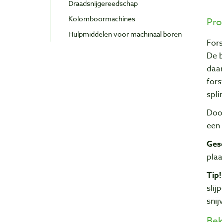
Draadsnijgereedschap
Kolomboormachines
Pro
Hulpmiddelen voor machinaal boren
For
De 
daa
fors
spli
Doo
een 
Ges
plaa
Tip
slij
snij
Bek