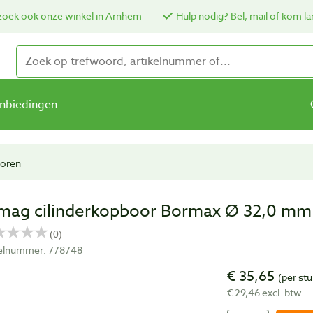
oek ook onze winkel in Arnhem
Hulp nodig? Bel, mail of kom la
nbiedingen
boren
mag cilinderkopboor Bormax Ø 32,0 mm
kelnummer: 778748
€ 35,65
(per stu
€ 29,46 excl. btw