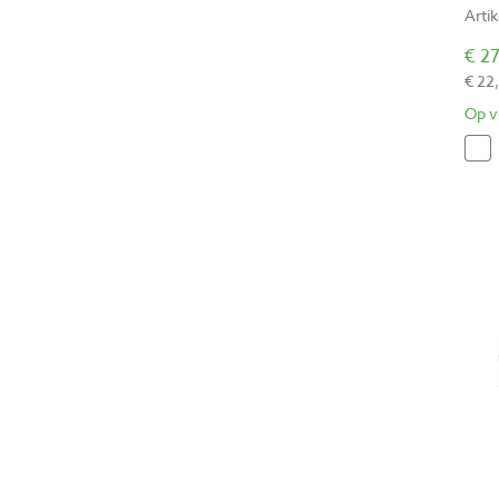
Arti
€ 27
€ 22
Op v