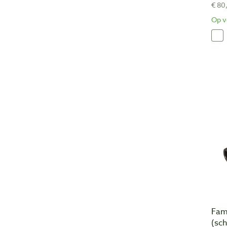
€ 80
Op v
Fam
(sc