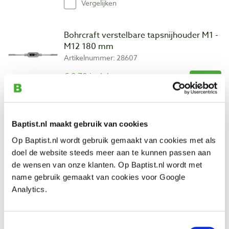
Vergelijken
Bohrcraft verstelbare tapsnijhouder M1 -
M12 180 mm
Artikelnummer: 28607
€ 9,70 incl. btw
€ 8,02 excl. btw
Op voorraad
Vergelijken
Baptist.nl maakt gebruik van cookies
Op Baptist.nl wordt gebruik gemaakt van cookies met als
Bohrcraft spiraalborenset PE6 HSS-E
doel de website steeds meer aan te kunnen passen aan
cobalt geslepen, 6-delig
de wensen van onze klanten. Op Baptist.nl wordt met
Artikelnummer: 28428
name gebruik gemaakt van cookies voor Google
Analytics.
€ 17,70 incl. btw
€ 14,63 excl. btw
Op voorraad
Toestemmingsselectie