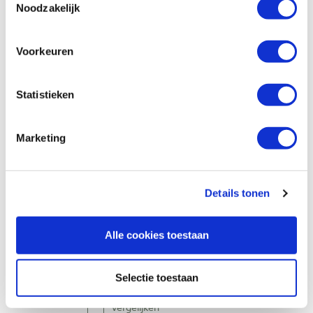
Vergelijken
Noodzakelijk
Bohrcraft spiraalborenset KE10 HSS-E
Voorkeuren
cobalt geslepen in cassette, 19-delig
Artikelnummer: 26140
Statistieken
€ 57,70 incl. btw
€ 47,69 excl. btw
Marketing
Op voorraad
Vergelijken
Details tonen
WD-40 boor- & snijolie 400 ml
Artikelnummer: 381413
Alle cookies toestaan
€ 15,80 incl. btw
€ 13,06 excl. btw
Selectie toestaan
Op voorraad
Vergelijken