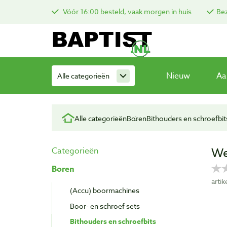
Vóór 16:00 besteld, vaak morgen in huis
Bez
Nieuw
Aa
Alle categorieën
Alle categorieën
Boren
Bithouders en schroefbit
We
Categorieën
Boren
arti
(Accu) boormachines
Boor- en schroef sets
Bithouders en schroefbits