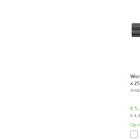
Wer
x 2
Arti
€ 5,
€ 4,
Op v