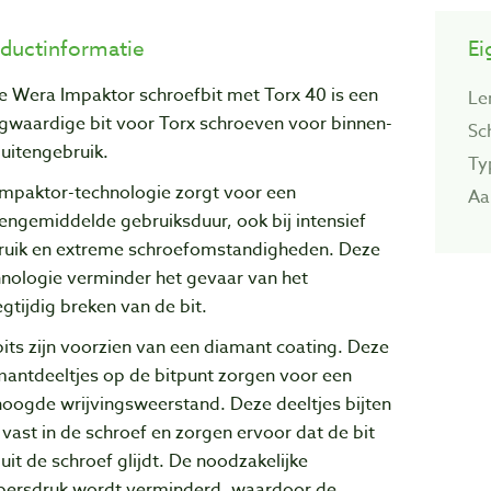
ductinformatie
Ei
e Wera Impaktor schroefbit met Torx 40 is een
Le
gwaardige bit voor Torx schroeven voor binnen-
Sc
uitengebruik.
Ty
Impaktor-technologie zorgt voor een
Aa
engemiddelde gebruiksduur, ook bij intensief
ruik en extreme schroefomstandigheden. Deze
hnologie verminder het gevaar van het
gtijdig breken van de bit.
its zijn voorzien van een diamant coating. Deze
mantdeeltjes op de bitpunt zorgen voor een
hoogde wrijvingsweerstand. Deze deeltjes bijten
 vast in de schroef en zorgen ervoor dat de bit
 uit de schroef glijdt. De noodzakelijke
persdruk wordt verminderd, waardoor de