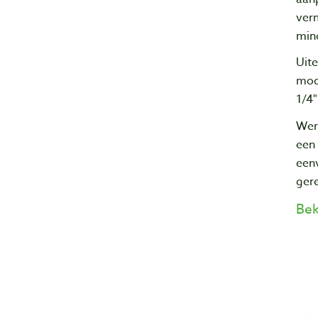
verm
min
Uit
mod
1/4"
Wera
een 
eenv
ger
Bek