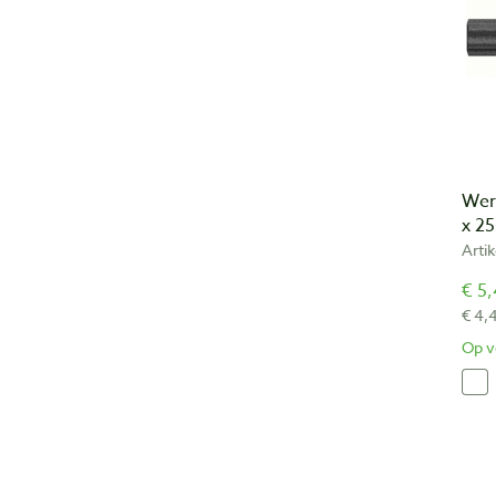
Wer
x 2
Arti
€ 5,
€ 4,
Op v