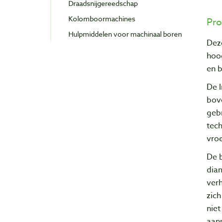
Draadsnijgereedschap
Kolomboormachines
Pro
Hulpmiddelen voor machinaal boren
Dez
hoo
en b
De 
bov
geb
tec
vroe
De b
dia
ver
zich
niet
aan