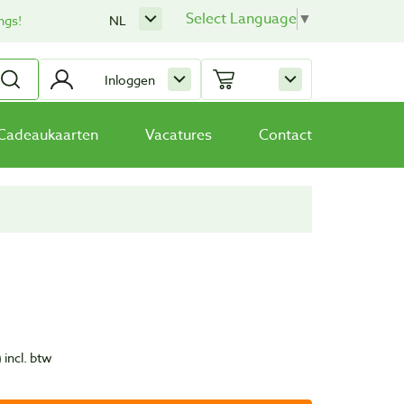
Select Language
▼
ngs!
NL
Inloggen
Cadeaukaarten
Vacatures
Contact
)
incl. btw