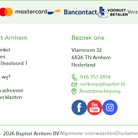
Verz
st Arnhem
Bezoek ons
inkel
Vlamoven 32
res
6826 TN Arnhem
IJsseloord 1
Nederland
 wij?
026 351 2856
a
verkoop@baptist.nl
n adressen
Routebeschrijving
n klanten
Algemene voorwaarden
Disclaime
- 2026 Baptist Arnhem BV