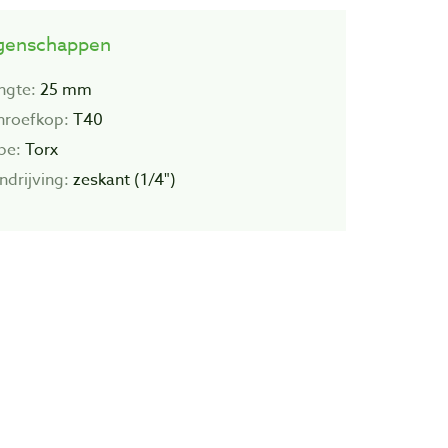
genschappen
ngte:
25 mm
hroefkop:
T40
pe
:
Torx
ndrijving:
zeskant (1/4")