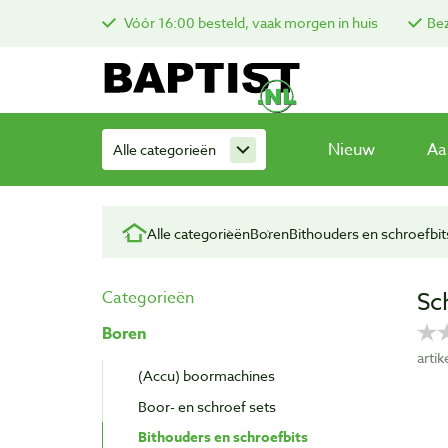
Vóór 16:00 besteld, vaak morgen in huis
Bez
Nieuw
Aa
Alle categorieën
Alle categorieën
Boren
Bithouders en schroefbit
Sc
Categorieën
Boren
arti
(Accu) boormachines
Boor- en schroef sets
Bithouders en schroefbits