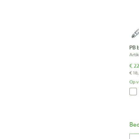
PB 
Arti
€ 22
€ 18
Op v
Beo