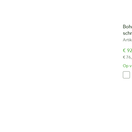
Boh
sch
Arti
€ 92
€ 76
Op v