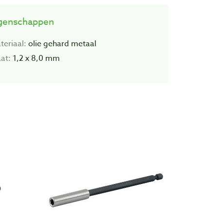
genschappen
teriaal:
olie gehard metaal
at:
1,2 x 8,0 mm