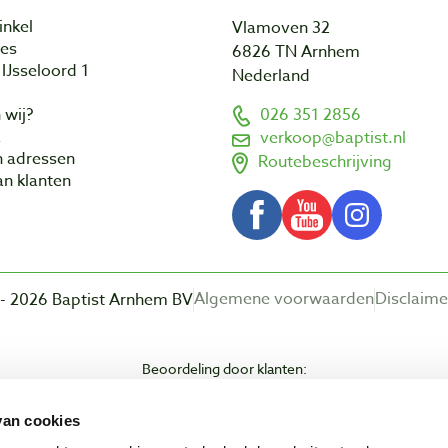
inkel
Vlamoven 32
res
6826 TN Arnhem
IJsseloord 1
Nederland
 wij?
026 351 2856
a
verkoop@baptist.nl
n adressen
Routebeschrijving
n klanten
Algemene voorwaarden
Disclaime
- 2026 Baptist Arnhem BV
Beoordeling door klanten:
van cookies