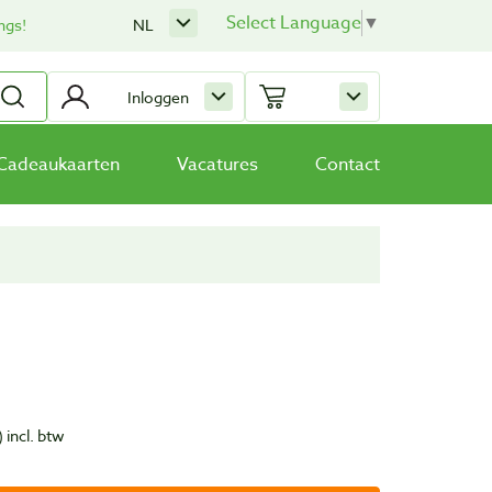
Select Language
▼
ngs!
NL
Inloggen
Cadeaukaarten
Vacatures
Contact
)
incl. btw