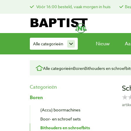
Vóór 16:00 besteld, vaak morgen in huis
Bez
Nieuw
Aa
Alle categorieën
Alle categorieën
Boren
Bithouders en schroefbit
Sc
Categorieën
Boren
arti
(Accu) boormachines
Boor- en schroef sets
Bithouders en schroefbits