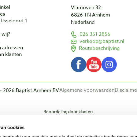
inkel
Vlamoven 32
res
6826 TN Arnhem
IJsseloord 1
Nederland
 wij?
026 351 2856
a
verkoop@baptist.nl
n adressen
Routebeschrijving
n klanten
Algemene voorwaarden
Disclaime
- 2026 Baptist Arnhem BV
Beoordeling door klanten:
van cookies
ik gemaakt van cookies met als doel de website steeds meer aa