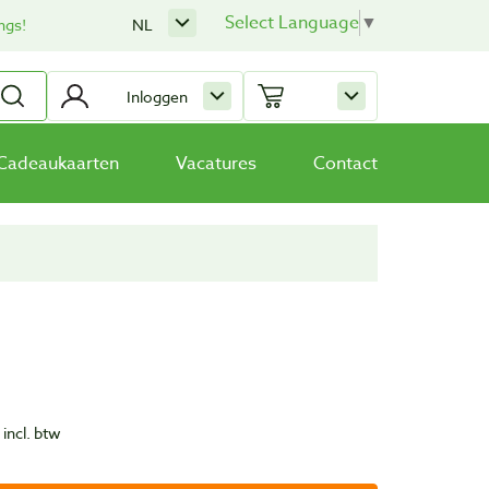
Select Language
▼
ngs!
NL
Inloggen
Cadeaukaarten
Vacatures
Contact
)
incl. btw