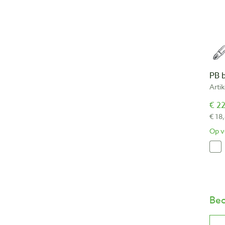
PB 
Arti
€ 22
€ 18
Op v
Beo