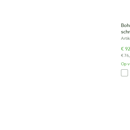
Boh
sch
Arti
€ 92
€ 76
Op v