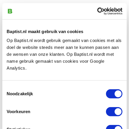
Bohrcraft verlengde magnetische
bithouder 60 mm
Artikelnummer: 27764
€ 8,50 incl. btw
Baptist.nl maakt gebruik van cookies
€ 7,02 excl. btw
Op Baptist.nl wordt gebruik gemaakt van cookies met als
Op voorraad
doel de website steeds meer aan te kunnen passen aan
de wensen van onze klanten. Op Baptist.nl wordt met
Vergelijken
name gebruik gemaakt van cookies voor Google
Analytics.
Bohrcraft verlengde magnetische
bithouder 250 mm
Artikelnummer: 27768
Toestemmingsselectie
Noodzakelijk
€ 17,40 incl. btw
€ 14,38 excl. btw
Op voorraad
Voorkeuren
Vergelijken