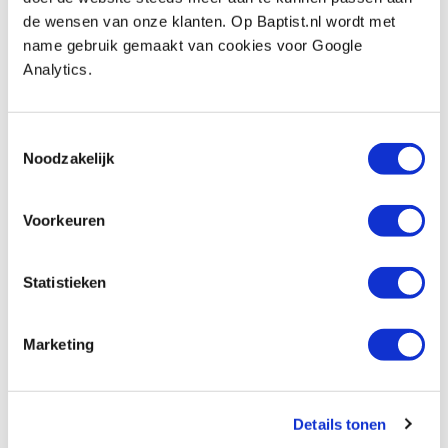
Tijdschrift: Furniture & Cabinetmaking
de wensen van onze klanten. Op Baptist.nl wordt met
Artikelnummer: 17939
name gebruik gemaakt van cookies voor Google
€ 12,30 incl. btw
Analytics.
€ 11,28 excl. btw
Op voorraad
Toestemmingsselectie
Vergelijken
Noodzakelijk
Tijdschrift: Woodcarving
Voorkeuren
Artikelnummer: 17940
€ 15,05 incl. btw
Statistieken
€ 13,81 excl. btw
Op voorraad
Marketing
Vergelijken
Tijdschrift: Woodturning
Details tonen
Artikelnummer: 17941