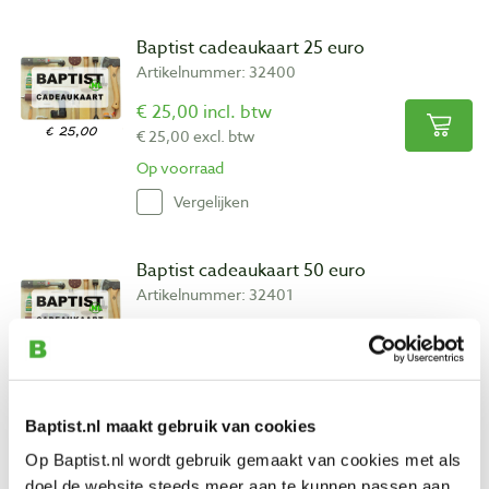
Baptist cadeaukaart 25 euro
Artikelnummer: 32400
€ 25,00 incl. btw
€ 25,00 excl. btw
Op voorraad
Vergelijken
Baptist cadeaukaart 50 euro
Artikelnummer: 32401
€ 50,00 incl. btw
€ 50,00 excl. btw
Op voorraad
Vergelijken
Baptist.nl maakt gebruik van cookies
Op Baptist.nl wordt gebruik gemaakt van cookies met als
doel de website steeds meer aan te kunnen passen aan