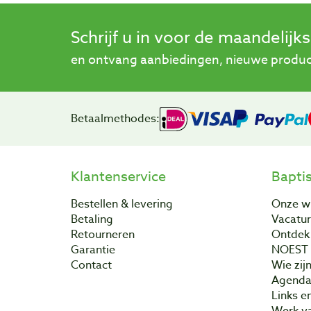
Schrijf u in voor de maandelijk
en ontvang aanbiedingen, nieuwe product
Betaalmethodes:
Klantenservice
Bapti
Bestellen & levering
Onze w
Betaling
Vacatu
Retourneren
Ontdek 
Garantie
NOEST
Contact
Wie zijn
Agend
Links e
Werk va