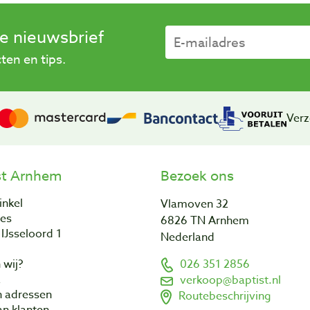
se nieuwsbrief
en en tips.
Verz
st Arnhem
Bezoek ons
inkel
Vlamoven 32
res
6826 TN Arnhem
IJsseloord 1
Nederland
 wij?
026 351 2856
a
verkoop@baptist.nl
n adressen
Routebeschrijving
n klanten