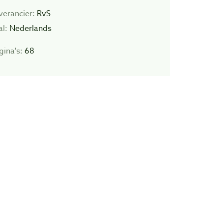
verancier:
RvS
al:
Nederlands
gina's:
68