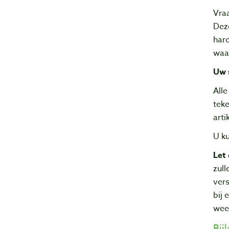
Vraa
Dez
hard
waar
Uw 
Alle
tek
art
U ku
Let
zull
vers
bij 
weer
Bij