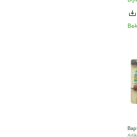
Bek
Bapt
Arti