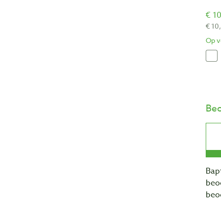
€ 10
€ 10
Op v
Beo
Bapt
beo
beo