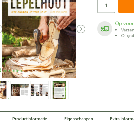
Op voo
Verze
Of gr
vergroten
Productinformatie
Eigenschappen
Extra inform