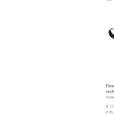
Flex
rech
Arti
€ 11
€ 95