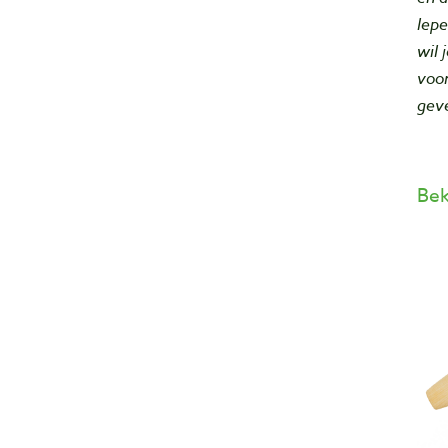
lepe
wil 
voo
gev
Bek