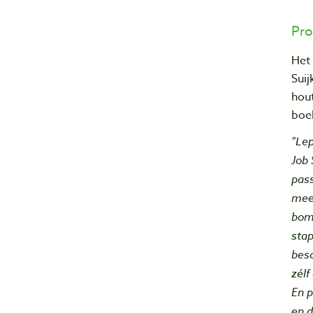
Pro
Het
Suij
hout
boe
"Lep
Job 
pass
mee 
bom
stap
besc
zélf
En p
en d