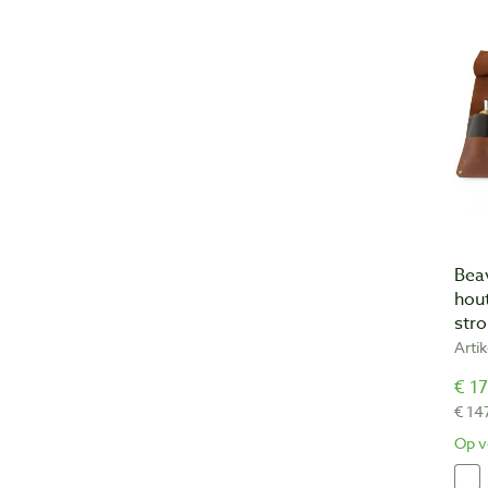
Beav
hout
stro
Arti
€ 17
€ 14
Op v