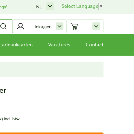
Select Language
▼
ngs!
NL
Inloggen
Cadeaukaarten
Vacatures
Contact
er
k)
incl. btw