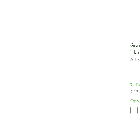
Grän
'Ha
Arti
€ 15
€ 12
Op v