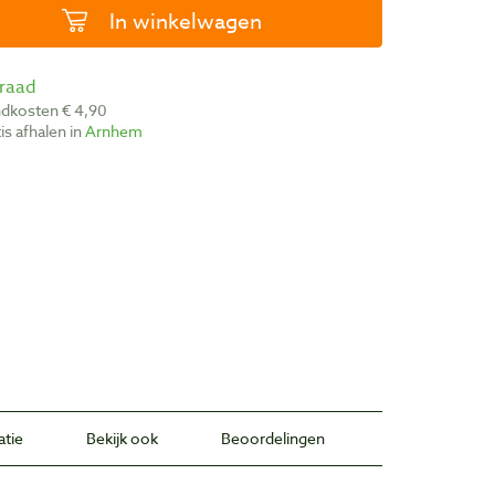
In winkelwagen
rraad
ndkosten € 4,90
atis afhalen in
Arnhem
atie
Bekijk ook
Beoordelingen