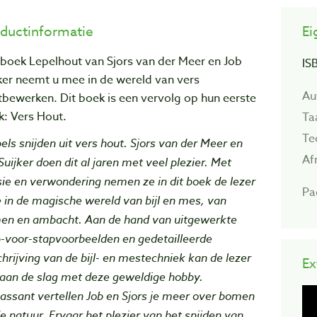
ductinformatie
Ei
 boek Lepelhout van Sjors van der Meer en Job
IS
ker neemt u mee in de wereld van vers
Au
bewerken. Dit boek is een vervolg op hun eerste
k: Vers Hout.
Ta
Te
els snijden uit vers hout. Sjors van der Meer en
Af
Suijker doen dit al jaren met veel plezier. Met
ie en verwondering nemen ze in dit boek de lezer
Pa
in de magische wereld van bijl en mes, van
en en ambacht. Aan de hand van uitgewerkte
-voor-stapvoorbeelden en gedetailleerde
hrijving van de bijl- en mestechniek kan de lezer
Ex
 aan de slag met deze geweldige hobby.
assant vertellen Job en Sjors je meer over bomen
e natuur. Ervaar het plezier van het snijden van