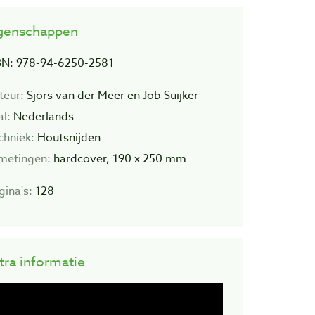
genschappen
BN: 978-94-6250-2581
teur:
Sjors van der Meer en Job Suijker
al:
Nederlands
chniek:
Houtsnijden
metingen:
hardcover, 190 x 250 mm
gina's:
128
tra informatie