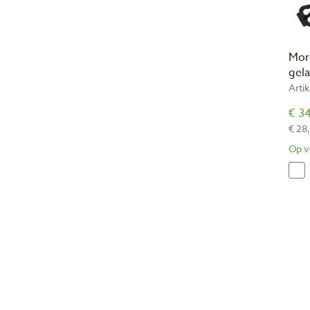
Mor
gel
Arti
€ 34
€ 28
Op v