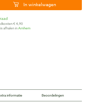
In winkelwagen
rraad
ndkosten € 4,90
atis afhalen in
Arnhem
xtra informatie
Beoordelingen