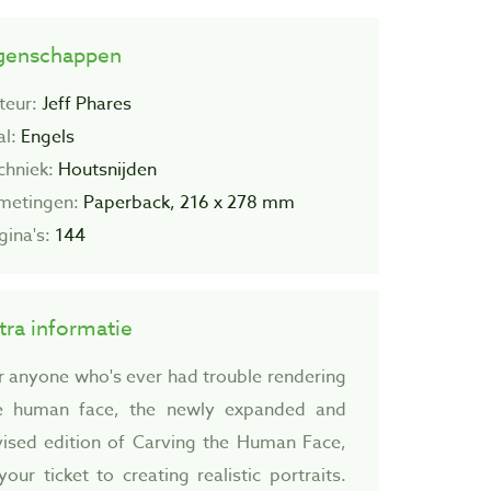
genschappen
teur:
Jeff Phares
al:
Engels
chniek:
Houtsnijden
metingen:
Paperback, 216 x 278 mm
gina's:
144
tra informatie
r anyone who's ever had trouble rendering
e human face, the newly expanded and
vised edition of Carving the Human Face,
 your ticket to creating realistic portraits.