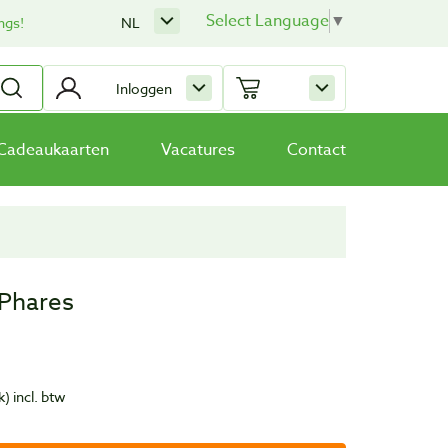
Select Language
▼
ngs!
NL
Inloggen
Cadeaukaarten
Vacatures
Contact
 Phares
k)
incl. btw