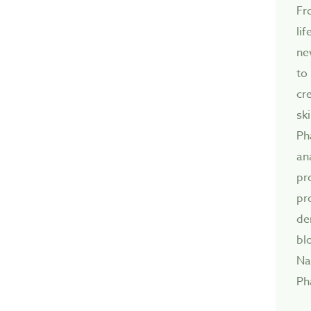
Fr
li
ne
to
cre
sk
Ph
an
pr
p
de
bl
Na
Ph