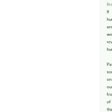
Br
If
hu
an
we
re
hu
Pa
so
on
o
fr
of
th