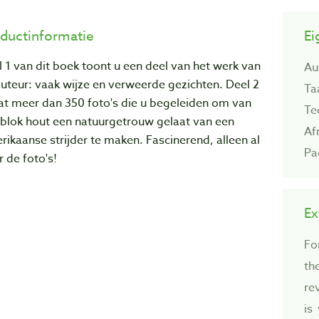
ductinformatie
Ei
 1 van dit boek toont u een deel van het werk van
Au
uteur: vaak wijze en verweerde gezichten. Deel 2
Ta
at meer dan 350 foto's die u begeleiden om van
Te
 blok hout een natuurgetrouw gelaat van een
Af
ikaanse strijder te maken. Fascinerend, alleen al
Pa
 de foto's!
Ex
Fo
th
re
is