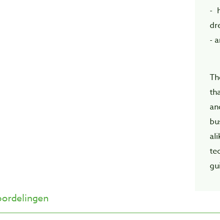
- 
dr
- 
Th
th
an
bu
al
tec
gu
ordelingen