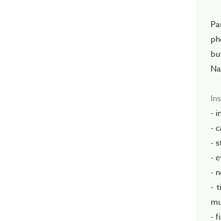
Pa
ph
bu
Na
Ins
- 
- c
- 
- 
- 
- 
mu
- 