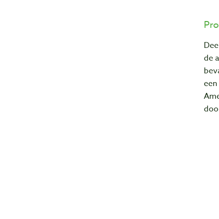
Pro
Deel
de a
bev
een
Amer
door