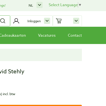
Select Language
▼
ngs!
NL
Inloggen
Cadeaukaarten
Vacatures
Contact
id Stehly
k)
incl. btw