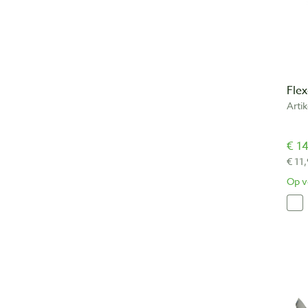
Fle
Arti
€ 14
€ 11
Op v