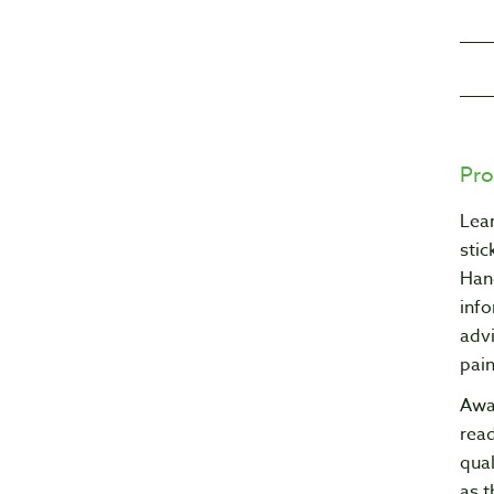
Pro
Lear
stic
Han
info
advi
pain
Awa
read
qual
as t