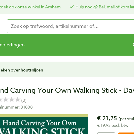
oek ook onze winkel in Arnhem
Hulp nodig? Bel, mail of kom la
nbiedingen
eken over houtsnijden
nd Carving Your Own Walking Stick - Dav
kelnummer: 31808
€ 21,75
(per stu
€ 19,95 excl. btw