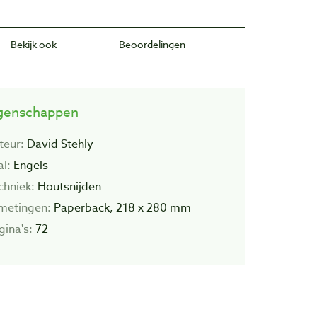
Bekijk ook
Beoordelingen
genschappen
teur:
David Stehly
al:
Engels
chniek:
Houtsnijden
metingen:
Paperback, 218 x 280 mm
gina's:
72