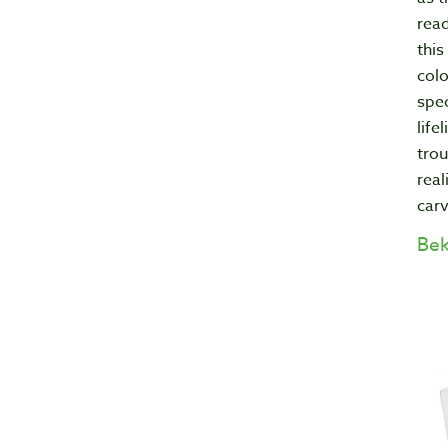
read
this
colo
spec
life
trou
real
carv
Bek