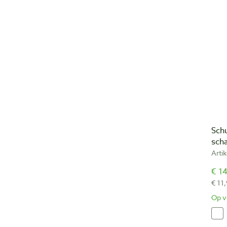
Sch
sch
Arti
€ 14
€ 11,
Op v