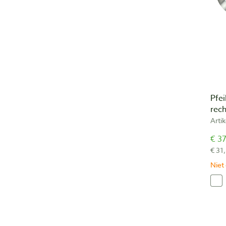
Pfei
rec
Arti
€ 37
€ 31,
Niet