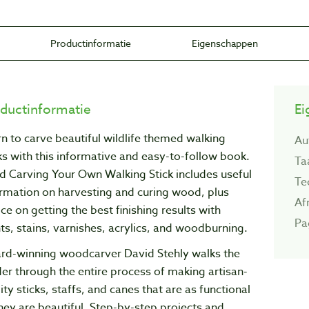
Productinformatie
Eigenschappen
ductinformatie
Ei
n to carve beautiful wildlife themed walking
Au
ks with this informative and easy-to-follow book.
Ta
d Carving Your Own Walking Stick includes useful
Te
rmation on harvesting and curing wood, plus
Af
ce on getting the best finishing results with
Pa
ts, stains, varnishes, acrylics, and woodburning.
rd-winning woodcarver David Stehly walks the
er through the entire process of making artisan-
ity sticks, staffs, and canes that are as functional
hey are beautiful. Step-by-step projects and