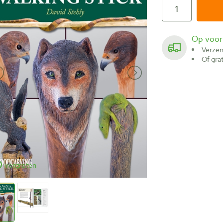
Op voo
Verze
Of gr
vergroten