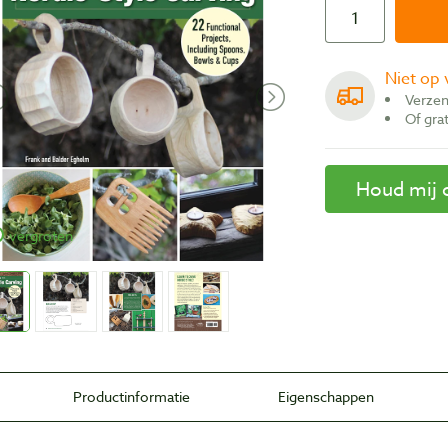
Niet op
Verze
Of gr
Houd mij 
vergroten
Productinformatie
Eigenschappen