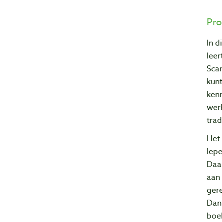
Pro
In d
leer
Sca
kunt
kenn
wer
trad
Het
lepe
Daa
aan
ger
Dank
boek