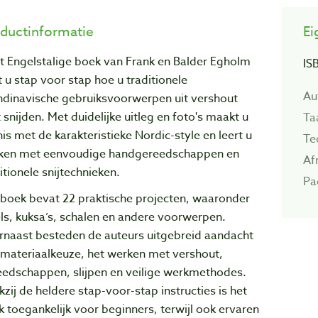
ductinformatie
Ei
it Engelstalige boek van Frank en Balder Egholm
IS
t u stap voor stap hoe u traditionele
Au
ndinavische gebruiksvoorwerpen uit vershout
 snijden. Met duidelijke uitleg en foto's maakt u
Ta
is met de karakteristieke Nordic-style en leert u
Te
ken met eenvoudige handgereedschappen en
Af
itionele snijtechnieken.
Pa
 boek bevat 22 praktische projecten, waaronder
ls, kuksa’s, schalen en andere voorwerpen.
rnaast besteden de auteurs uitgebreid aandacht
 materiaalkeuze, het werken met vershout,
eedschappen, slijpen en veilige werkmethodes.
zij de heldere stap-voor-stap instructies is het
 toegankelijk voor beginners, terwijl ook ervaren