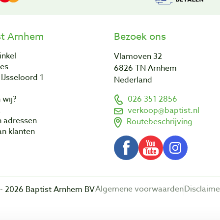
st Arnhem
Bezoek ons
inkel
Vlamoven 32
res
6826 TN Arnhem
IJsseloord 1
Nederland
 wij?
026 351 2856
a
verkoop@baptist.nl
n adressen
Routebeschrijving
n klanten
Algemene voorwaarden
Disclaime
- 2026 Baptist Arnhem BV