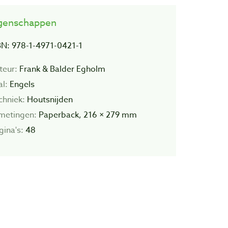
genschappen
BN: 978-1-4971-0421-1
teur:
Frank & Balder Egholm
al:
Engels
chniek:
Houtsnijden
metingen:
Paperback, 216 × 279 mm
gina's:
48