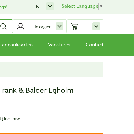
Select Language
▼
ngs!
NL
Inloggen
Cadeaukaarten
Vacatures
Contact
 Frank & Balder Egholm
k)
incl. btw