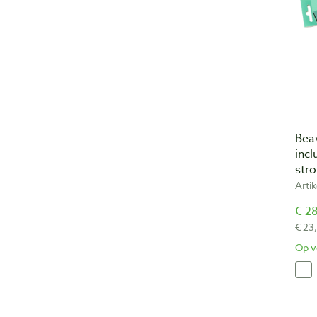
Beav
incl
stro
Arti
€ 28
€ 23
Op v