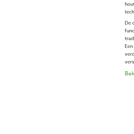
hout
tech
De 
func
trad
Een 
verd
ver
Bek