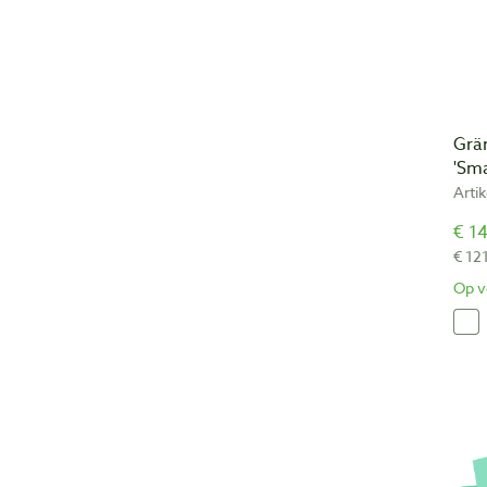
Grän
'Sma
Arti
€ 14
€ 12
Op v