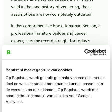
valid in the long history of veneering, these
assumptions are now completely outdated.
In this comprehensive book, Jonathan Benson, a
professional furniture builder and veneer
expert, sets the record straight for today's
woodworker and presents veneering for what it
truly is: a respected technique that offers
unlimited design options, preserves natural
Baptist.nl maakt gebruik van cookies
resources, and elevates the beauty and luxury
of any project. Best of all, today's veneering
Op Baptist.nl wordt gebruik gemaakt van cookies met als
doel de website steeds meer aan te kunnen passen aan
techniques can be mastered by woodworkers
de wensen van onze klanten. Op Baptist.nl wordt met
of all skill levels without a huge investment of
name gebruik gemaakt van cookies voor Google
money or shop space.
Analytics.