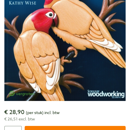
vergroten
€ 28,90
(per stuk)
incl. btw
€ 26,51 excl. btw