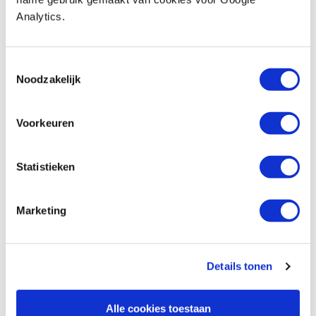
Analytics.
Veritas detail sponningschaaf 10 mm
breed
Artikelnummer: 26523
Toestemmingsselectie
€ 99,00 incl. btw
Noodzakelijk
€ 81,82 excl. btw
Niet op voorraad, verwachte levertijd onbekend
Voorkeuren
Vergelijken
Statistieken
Beoordelingen
Marketing
Details tonen
Baptist maakt gebruik van Trusted Shops als een
onafhankelijke dienstverlener voor het verkrijgen van
Alle cookies toestaan
beoordelingen. Trusted Shops heeft maatregelen