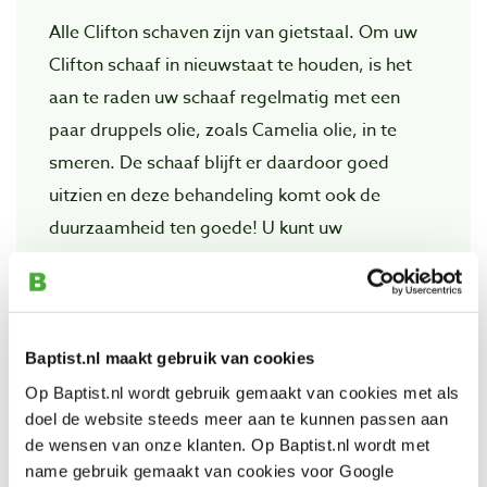
Alle Clifton schaven zijn van gietstaal. Om uw
Clifton schaaf in nieuwstaat te houden, is het
aan te raden uw schaaf regelmatig met een
paar druppels olie, zoals Camelia olie, in te
smeren. De schaaf blijft er daardoor goed
uitzien en deze behandeling komt ook de
duurzaamheid ten goede! U kunt uw
persoonlijke verfijning aan de schaaf geven
door de zool met schuurpapier (korrel 400 of
fijner) licht te schuren voor een nog gladder
resultaat!
Baptist.nl maakt gebruik van cookies
Op Baptist.nl wordt gebruik gemaakt van cookies met als
doel de website steeds meer aan te kunnen passen aan
de wensen van onze klanten. Op Baptist.nl wordt met
name gebruik gemaakt van cookies voor Google