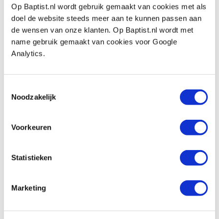
Op Baptist.nl wordt gebruik gemaakt van cookies met als
Veritas handpalmschaaf dubbel
convex/bol
doel de website steeds meer aan te kunnen passen aan
Artikelnummer: 27416
de wensen van onze klanten. Op Baptist.nl wordt met
name gebruik gemaakt van cookies voor Google
€ 90,50 incl. btw
Analytics.
€ 74,79 excl. btw
Op voorraad
Toestemmingsselectie
Vergelijken
Noodzakelijk
Veritas handpalmschaaf convex/bol
Voorkeuren
Artikelnummer: 27415
€ 90,50 incl. btw
Statistieken
€ 74,79 excl. btw
Op voorraad
Vergelijken
Marketing
Veritas handpalmschaaf vlak