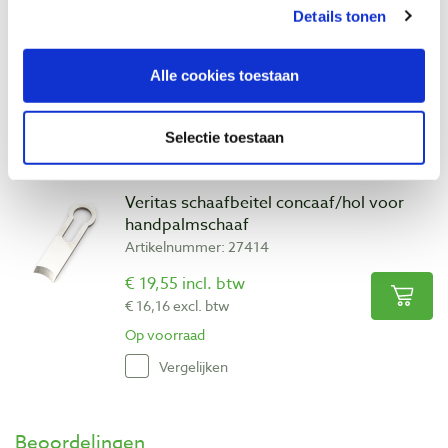
Details tonen
Artikelnummer: 27411
€ 92,65 incl. btw
Alle cookies toestaan
€ 76,57 excl. btw
Op voorraad
Selectie toestaan
Vergelijken
Veritas schaafbeitel concaaf/hol voor
handpalmschaaf
Artikelnummer: 27414
€ 19,55 incl. btw
€ 16,16 excl. btw
Op voorraad
Vergelijken
Beoordelingen