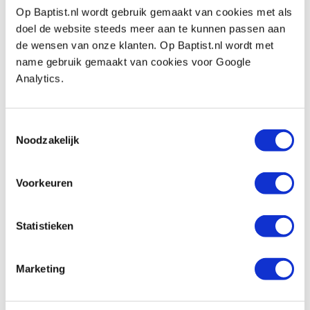
Op Baptist.nl wordt gebruik gemaakt van cookies met als
€ 59,95 incl. btw
doel de website steeds meer aan te kunnen passen aan
€ 49,55 excl. btw
de wensen van onze klanten. Op Baptist.nl wordt met
Niet op voorraad, mail ons voor de levertijd
name gebruik gemaakt van cookies voor Google
Vergelijken
Analytics.
Lie-Nielsen beschermsok voor kleine
Toestemmingsselectie
schaven
Noodzakelijk
Artikelnummer: 17831
€ 18,25 incl. btw
Voorkeuren
€ 15,08 excl. btw
Op voorraad
Statistieken
Vergelijken
Marketing
Beoordelingen