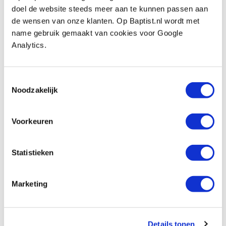
Peaktool lederen holster voor blokschaaf
doel de website steeds meer aan te kunnen passen aan
Artikelnummer: 26677
de wensen van onze klanten. Op Baptist.nl wordt met
€ 30,85 incl. btw
name gebruik gemaakt van cookies voor Google
€ 25,50 excl. btw
Analytics.
Op voorraad
Vergelijken
Toestemmingsselectie
Noodzakelijk
Lie-Nielsen beschermsok voor kleine
schaven
Voorkeuren
Artikelnummer: 17831
€ 18,25 incl. btw
Statistieken
€ 15,08 excl. btw
Op voorraad
Marketing
Vergelijken
Lie-Nielsen schaafbeitel voor Adjustable
Details tonen