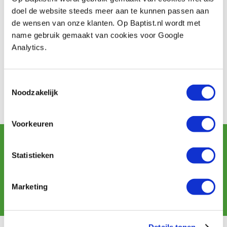
doel de website steeds meer aan te kunnen passen aan
de wensen van onze klanten. Op Baptist.nl wordt met
name gebruik gemaakt van cookies voor Google
Baptist maakt gebruik van Trusted Shops als een
Analytics.
onafhankelijke dienstverlener voor het verkrijgen van
beoordelingen. Trusted Shops heeft maatregelen
genomen om ervoor te zorgen dat het om echte
Toestemmingsselectie
Noodzakelijk
beoordelingen gaat.
Meer informatie
Voorkeuren
Schrijf u in voor de maandelijkse nieuwsbrief
en ontvang aanbiedingen, nieuwe producten en tips.
Statistieken
Marketing
Aanmelden
Details tonen