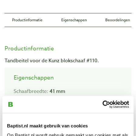
Productinformatie
Eigenschappen
Beoordelingen
Productinformatie
Tandbeitel voor de Kunz blokschaaf #110.
Eigenschappen
Schaafbreedte:
41 mm
Beoordelingen
Baptist.nl maakt gebruik van cookies
Op Baptist.nl wordt gebruik gemaakt van cookies met als